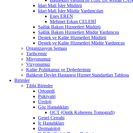
Başhekim Yardımcısı Uzm. Dr. Kemal CA
İdari Mali İşler Müdürü
İdari Mali İşler Müdür Yardımcıları
Enes EREN
Mehmet Erkan ÇELEBİ
Sağlık Bakım Hizmetleri Müdürü
Sağlık Bakım Hizmetleri Müdür Yardımcısı
Destek ve Kalite Hizmetleri Müdürü
Destek ve Kalite Hizmetleri Müdür Yardımcısı
Organizasyon Şeması
Tarihçemiz
Misyonumuz
Vizyonumuz
Kalite Politikamız ve Değerlerimiz
Balıkesir Devlet Hastanesi Hizmet Standartları Tablosu
Birimler
Tıbbi Birimler
Ortopedi
Psikiyatri
Üroloji
Göz Hastalıkları
OCT (Optik Koherens Tomografi)
Genel Cerrahi
İç Hastalıkları
Dermatoloji