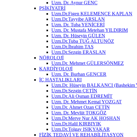
Uzm. Dr. Aynur GENÇ
PSİKİYATRİ
Uzm.Dr.Figen KELEMENÇE KAPLAN
Uzm.Dr.Tayyibe ARSLAN
Uzm. Dr. Tuba YENİÇERİ
Uzm. Dr. Mustafa Metehan YILDIRIM
Uzm. Dr. Hüseyin GÜLEN
Uzm.Dr.Tuba TUĞ ALTUNÖZ
Uzm.Dr.İbrahim TAŞ
Uzm.Dr.Sezgin ERASLAN
NÖROLOJİ
Uzm.Dr. Mehmet GÜLERSÖNMEZ
KARDİYOLOJİ
Uzm. Dr. Burhan GENCER
İÇ HASTALIKLARI
Uzm.Dr. Hüseyin BALKANCI (Başhekim Ya
Uzm.Dr.Sezgin ÇETİN
Uzm.Dr.Ali Osman EDREMİT
Uzm. Dr. Mehmet Kemal YOZGAT
Uzm.Dr. Ahmet Ozan ÇETİN
Uzm. Dr. Mevlüt TOKGÖZ
Uzm.Dr.Merve Nur AK HOŞHAN
Uzm.Dr.Halil KIRBIYIK
Uzm.Dr.Tolgay IŞIKYAKAR
FİZİK TEDAVİ VE REHABİLİTASYON