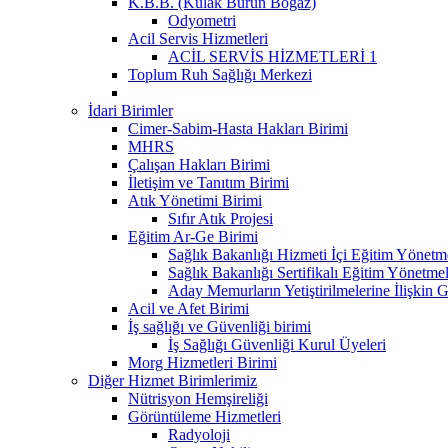
K.B.B. (Kulak Burun Boğaz)
Odyometri
Acil Servis Hizmetleri
ACİL SERVİS HİZMETLERİ 1
Toplum Ruh Sağlığı Merkezi
İdari Birimler
Cimer-Sabim-Hasta Hakları Birimi
MHRS
Çalışan Hakları Birimi
İletişim ve Tanıtım Birimi
Atık Yönetimi Birimi
Sıfır Atık Projesi
Eğitim Ar-Ge Birimi
Sağlık Bakanlığı Hizmeti İçi Eğitim Yönetme
Sağlık Bakanlığı Sertifikalı Eğitim Yönetmel
Aday Memurların Yetiştirilmelerine İlişkin 
Acil ve Afet Birimi
İş sağlığı ve Güvenliği birimi
İş Sağlığı Güvenliği Kurul Üyeleri
Morg Hizmetleri Birimi
Diğer Hizmet Birimlerimiz
Nütrisyon Hemşireliği
Görüntüleme Hizmetleri
Radyoloji