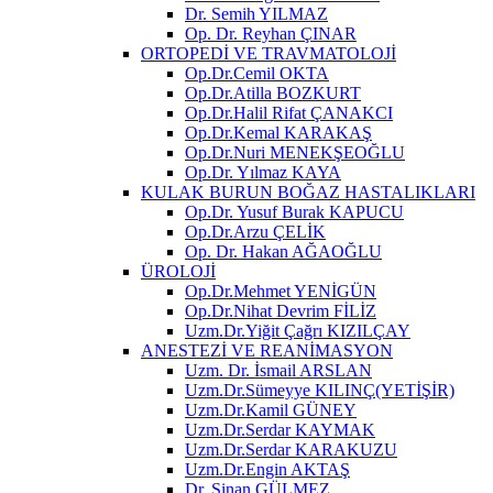
Dr. Semih YILMAZ
Op. Dr. Reyhan ÇINAR
ORTOPEDİ VE TRAVMATOLOJİ
Op.Dr.Cemil OKTA
Op.Dr.Atilla BOZKURT
Op.Dr.Halil Rifat ÇANAKCI
Op.Dr.Kemal KARAKAŞ
Op.Dr.Nuri MENEKŞEOĞLU
Op.Dr. Yılmaz KAYA
KULAK BURUN BOĞAZ HASTALIKLARI
Op.Dr. Yusuf Burak KAPUCU
Op.Dr.Arzu ÇELİK
Op. Dr. Hakan AĞAOĞLU
ÜROLOJİ
Op.Dr.Mehmet YENİGÜN
Op.Dr.Nihat Devrim FİLİZ
Uzm.Dr.Yiğit Çağrı KIZILÇAY
ANESTEZİ VE REANİMASYON
Uzm. Dr. İsmail ARSLAN
Uzm.Dr.Sümeyye KILINÇ(YETİŞİR)
Uzm.Dr.Kamil GÜNEY
Uzm.Dr.Serdar KAYMAK
Uzm.Dr.Serdar KARAKUZU
Uzm.Dr.Engin AKTAŞ
Dr. Sinan GÜLMEZ