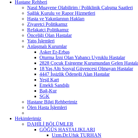
Hastane Rehberi
Nasıl Muayene Olabilirim / Poliklinik Çalışma Saatleri
Sağlık Kurulu ve Rapor Hizmetleri
Hasta ve Yakınlarının Hakları
Ziyaretçi Politikamız
Refakatçi Politikamız
Önceliği Olan Hastalar
Yatış İşlemleri
Anlaşmalı Kurumlar
Asker Er-Erbaş
Oturma İzni Olan Yabancı Uyruklu Hastalar
2828 Çocuk Esirgeme Kurumundan Gelen Hastala
18 Yaş Altı Sosyal Güvencesi Olmayan Hastalar
4447 İşsizlik Ödeneği Alan Hastalar
Yeşil Kart
Emekli Sandığı
Bağ-Kur
SGK
Hastane Bilgi Rehberimiz
Ölen Hasta İşlemleri
Hekimlerimiz
DAHİLİ BÖLÜMLER
GÖĞÜS HASTALIKLARI
Uzm.Dr.Ufuk TURHAN