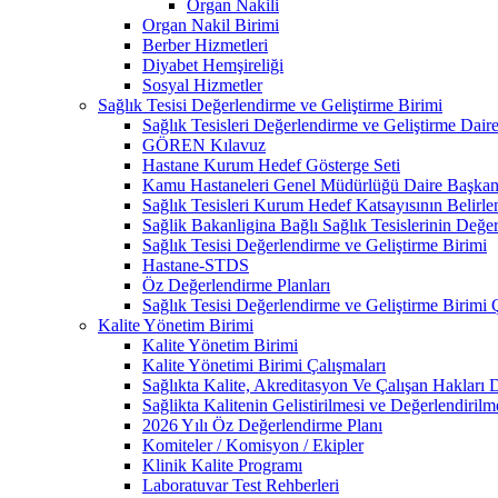
Organ Nakili
Organ Nakil Birimi
Berber Hizmetleri
Diyabet Hemşireliği
Sosyal Hizmetler
Sağlık Tesisi Değerlendirme ve Geliştirme Birimi
Sağlık Tesisleri Değerlendirme ve Geliştirme Dair
GÖREN Kılavuz
Hastane Kurum Hedef Gösterge Seti
Kamu Hastaneleri Genel Müdürlüğü Daire Başkanl
Sağlık Tesisleri Kurum Hedef Katsayısının Belirle
Sağlik Bakanligina Bağlı Sağlık Tesislerinin Değer
Sağlık Tesisi Değerlendirme ve Geliştirme Birimi
Hastane-STDS
Öz Değerlendirme Planları
Sağlık Tesisi Değerlendirme ve Geliştirme Birimi 
Kalite Yönetim Birimi
Kalite Yönetim Birimi
Kalite Yönetimi Birimi Çalışmaları
Sağlıkta Kalite, Akreditasyon Ve Çalışan Hakları D
Sağlikta Kalitenin Gelistirilmesi ve Değerlendiril
2026 Yılı Öz Değerlendirme Planı
Komiteler / Komisyon / Ekipler
Klinik Kalite Programı
Laboratuvar Test Rehberleri