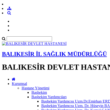
BALIKESİR İL SAĞLIK MÜDÜRLÜĞÜ
BALIKESİR DEVLET HASTA
Kurumsal
Hastane Yönetimi
Başhekim
Başhekim Yardımcıları
Başhekim Yardımcısı Uzm.Dr.Emirhan E
Başhekim Yardımcısı Uzm. Dr. Hüseyin