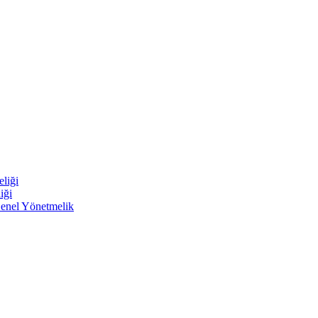
liği
iği
Genel Yönetmelik