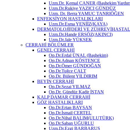
Uzm.Dr. Kemal CANER (Başhekim Yardımc
Uzm.Dr.Rukiye YAZICI GÜNDÜZ
Uzm. Dr. Berra YAMUÇ TANRIÖĞEN
ENFEKSİYON HASTALIKLARI
Uzm.Dr.Esma YENİİZ(KAYA)
DERMATOLOJİ[DERİ VE ZÜHREVİHASTAL
Uzm.Dr.Hande ERSÖZ(AKINCI)
Uzm.Dr.Jale YÜKSEK
CERRAHİ BÖLÜMLER
GENEL CERRAHİ
Op.Dr.Erdal ÜNAL (Başhekim)
Op.Dr.Adnan KÖSTENCE
Op.Dr.Ömer GÜNDOĞAN
Op.Dr.Tuğçe ÇALT
Op.Dr. Bülent YILDIRIM
BEYİN CERRAHİ
Op.Dr.Sezai YILMAZ
Op.Dr. Gündüz Kadir İSTAN
KALP DAMAR CERRAHİ
GÖZ HASTALIKLARI
Op.Dr.Ertan BAYSAN
Op.Dr.İsmail CERTEL
Op.Dr.Nihal BALIM(ULUTÜRK)
Op.Dr.Şaban UĞURLU
Uzm.Dr.Ezgi BARBARUS