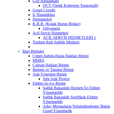
Göz Hastalıkları
OCT (Optik Koherens Tomografi)
Genel Cerrahi
İç Hastalıkları
Dermatoloji
K.B.B. (Kulak Burun Boğaz)
Odyometri
Acil Servis Hizmetleri
ACİL SERVİS HİZMETLERİ 1
Toplum Ruh Sağlığı Merkezi
İdari Birimler
Cimer-Sabim-Hasta Hakları Birimi
MHRS
Çalışan Hakları Birimi
İletişim ve Tanıtım Birimi
Atık Yönetimi Birimi
Sıfır Atık Projesi
Eğitim Ar-Ge Birimi
Sağlık Bakanlığı Hizmeti İçi Eğitim
Yönetmeliği
Sağlık Bakanlığı Sertifikalı Eğitim
Yönetmeliği
Aday Memurların Yetiştirilmelerine İlişkin
Genel Yönetmelik