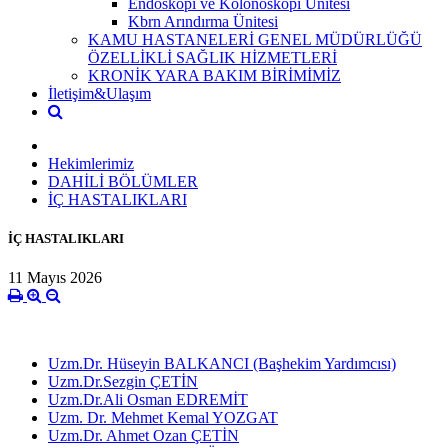
Endoskopi ve Kolonoskopi Ünitesi
Kbrn Arındırma Ünitesi
KAMU HASTANELERİ GENEL MÜDÜRLÜĞÜ
ÖZELLİKLİ SAĞLIK HİZMETLERİ
KRONİK YARA BAKIM BİRİMİMİZ
İletişim&Ulaşım
Hekimlerimiz
DAHİLİ BÖLÜMLER
İÇ HASTALIKLARI
İÇ HASTALIKLARI
11 Mayıs 2026
Uzm.Dr. Hüseyin BALKANCI (Başhekim Yardımcısı)
Uzm.Dr.Sezgin ÇETİN
Uzm.Dr.Ali Osman EDREMİT
Uzm. Dr. Mehmet Kemal YOZGAT
Uzm.Dr. Ahmet Ozan ÇETİN