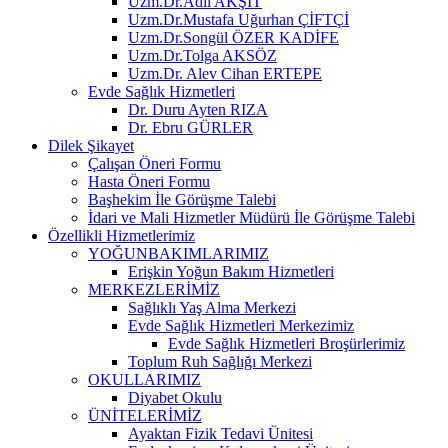
Uzm.Dr.Adil AKŞİT
Uzm.Dr.Mustafa Uğurhan ÇİFTÇİ
Uzm.Dr.Songül ÖZER KADİFE
Uzm.Dr.Tolga AKSÖZ
Uzm.Dr. Alev Cihan ERTEPE
Evde Sağlık Hizmetleri
Dr. Duru Ayten RIZA
Dr. Ebru GÜRLER
Dilek Şikayet
Çalışan Öneri Formu
Hasta Öneri Formu
Başhekim İle Görüşme Talebi
İdari ve Mali Hizmetler Müdürü İle Görüşme Talebi
Özellikli Hizmetlerimiz
YOĞUNBAKIMLARIMIZ
Erişkin Yoğun Bakım Hizmetleri
MERKEZLERİMİZ
Sağlıklı Yaş Alma Merkezi
Evde Sağlık Hizmetleri Merkezimiz
Evde Sağlık Hizmetleri Broşürlerimiz
Toplum Ruh Sağlığı Merkezi
OKULLARIMIZ
Diyabet Okulu
ÜNİTELERİMİZ
Ayaktan Fizik Tedavi Ünitesi