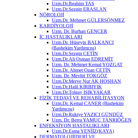
Uzm.Dr.İbrahim TAŞ
Uzm.Dr.Sezgin ERASLAN
NÖROLOJİ
Uzm.Dr. Mehmet GÜLERSÖNMEZ
KARDİYOLOJİ
Uzm. Dr. Burhan GENCER
İÇ HASTALIKLARI
Uzm.Dr. Hüseyin BALKANCI
(Başhekim Yardımcısı)
Uzm.Dr.Sezgin ÇETİN
Uzm.Dr.Ali Osman EDREMİT
Uzm. Dr. Mehmet Kemal YOZGAT
Uzm.Dr. Ahmet Ozan ÇETİN
Uzm. Dr. Mevlüt TOKGÖZ
Uzm.Dr.Merve Nur AK HOŞHAN
Uzm.Dr.Halil KIRBIYIK
Uzm.Dr.Tolgay IŞIKYAKAR
FİZİK TEDAVİ VE REHABİLİTASYON
Uzm.Dr. Kemal CANER (Başhekim
Yardımcısı)
Uzm.Dr.Rukiye YAZICI GÜNDÜZ
Uzm. Dr. Berra YAMUÇ TANRIÖĞEN
ENFEKSİYON HASTALIKLARI
Uzm.Dr.Esma YENİİZ(KAYA)
DERMATOLOJİ[DERİ VE