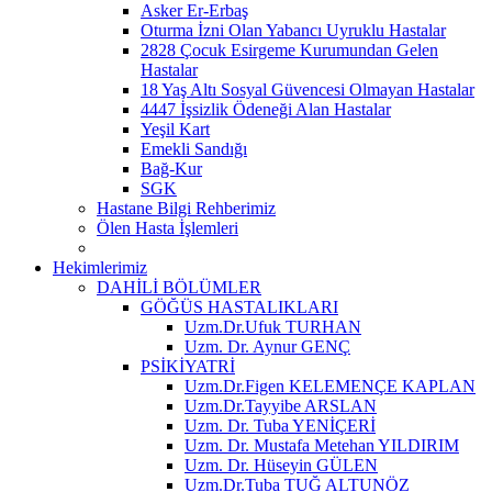
Asker Er-Erbaş
Oturma İzni Olan Yabancı Uyruklu Hastalar
2828 Çocuk Esirgeme Kurumundan Gelen
Hastalar
18 Yaş Altı Sosyal Güvencesi Olmayan Hastalar
4447 İşsizlik Ödeneği Alan Hastalar
Yeşil Kart
Emekli Sandığı
Bağ-Kur
SGK
Hastane Bilgi Rehberimiz
Ölen Hasta İşlemleri
Hekimlerimiz
DAHİLİ BÖLÜMLER
GÖĞÜS HASTALIKLARI
Uzm.Dr.Ufuk TURHAN
Uzm. Dr. Aynur GENÇ
PSİKİYATRİ
Uzm.Dr.Figen KELEMENÇE KAPLAN
Uzm.Dr.Tayyibe ARSLAN
Uzm. Dr. Tuba YENİÇERİ
Uzm. Dr. Mustafa Metehan YILDIRIM
Uzm. Dr. Hüseyin GÜLEN
Uzm.Dr.Tuba TUĞ ALTUNÖZ