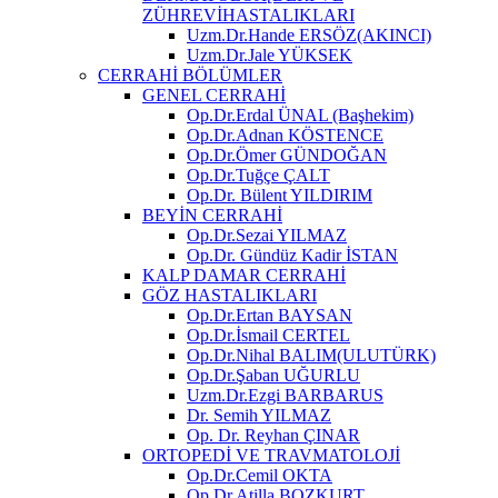
ZÜHREVİHASTALIKLARI
Uzm.Dr.Hande ERSÖZ(AKINCI)
Uzm.Dr.Jale YÜKSEK
CERRAHİ BÖLÜMLER
GENEL CERRAHİ
Op.Dr.Erdal ÜNAL (Başhekim)
Op.Dr.Adnan KÖSTENCE
Op.Dr.Ömer GÜNDOĞAN
Op.Dr.Tuğçe ÇALT
Op.Dr. Bülent YILDIRIM
BEYİN CERRAHİ
Op.Dr.Sezai YILMAZ
Op.Dr. Gündüz Kadir İSTAN
KALP DAMAR CERRAHİ
GÖZ HASTALIKLARI
Op.Dr.Ertan BAYSAN
Op.Dr.İsmail CERTEL
Op.Dr.Nihal BALIM(ULUTÜRK)
Op.Dr.Şaban UĞURLU
Uzm.Dr.Ezgi BARBARUS
Dr. Semih YILMAZ
Op. Dr. Reyhan ÇINAR
ORTOPEDİ VE TRAVMATOLOJİ
Op.Dr.Cemil OKTA
Op.Dr.Atilla BOZKURT