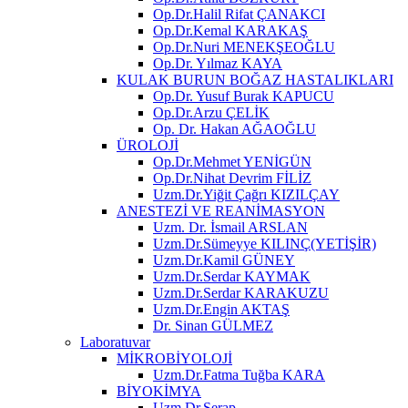
Op.Dr.Halil Rifat ÇANAKCI
Op.Dr.Kemal KARAKAŞ
Op.Dr.Nuri MENEKŞEOĞLU
Op.Dr. Yılmaz KAYA
KULAK BURUN BOĞAZ HASTALIKLARI
Op.Dr. Yusuf Burak KAPUCU
Op.Dr.Arzu ÇELİK
Op. Dr. Hakan AĞAOĞLU
ÜROLOJİ
Op.Dr.Mehmet YENİGÜN
Op.Dr.Nihat Devrim FİLİZ
Uzm.Dr.Yiğit Çağrı KIZILÇAY
ANESTEZİ VE REANİMASYON
Uzm. Dr. İsmail ARSLAN
Uzm.Dr.Sümeyye KILINÇ(YETİŞİR)
Uzm.Dr.Kamil GÜNEY
Uzm.Dr.Serdar KAYMAK
Uzm.Dr.Serdar KARAKUZU
Uzm.Dr.Engin AKTAŞ
Dr. Sinan GÜLMEZ
Laboratuvar
MİKROBİYOLOJİ
Uzm.Dr.Fatma Tuğba KARA
BİYOKİMYA
Uzm.Dr.Serap