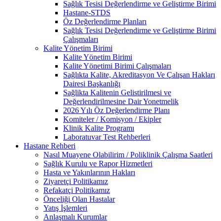
Sağlık Tesisi Değerlendirme ve Geliştirme Birimi
Hastane-STDS
Öz Değerlendirme Planları
Sağlık Tesisi Değerlendirme ve Geliştirme Birimi
Çalışmaları
Kalite Yönetim Birimi
Kalite Yönetim Birimi
Kalite Yönetimi Birimi Çalışmaları
Sağlıkta Kalite, Akreditasyon Ve Çalışan Hakları
Dairesi Başkanlığı
Sağlikta Kalitenin Gelistirilmesi ve
Değerlendirilmesine Dair Yonetmelik
2026 Yılı Öz Değerlendirme Planı
Komiteler / Komisyon / Ekipler
Klinik Kalite Programı
Laboratuvar Test Rehberleri
Hastane Rehberi
Nasıl Muayene Olabilirim / Poliklinik Çalışma Saatleri
Sağlık Kurulu ve Rapor Hizmetleri
Hasta ve Yakınlarının Hakları
Ziyaretçi Politikamız
Refakatçi Politikamız
Önceliği Olan Hastalar
Yatış İşlemleri
Anlaşmalı Kurumlar