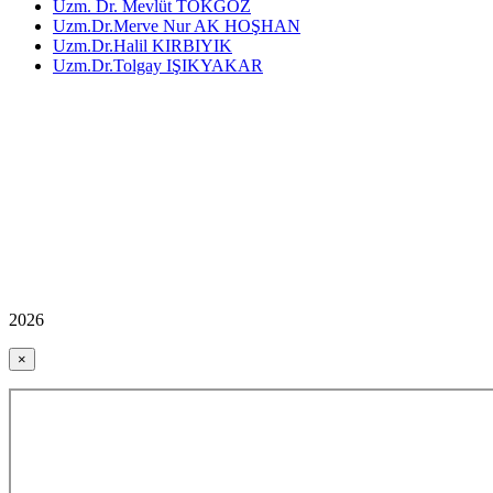
Uzm. Dr. Mevlüt TOKGÖZ
Uzm.Dr.Merve Nur AK HOŞHAN
Uzm.Dr.Halil KIRBIYIK
Uzm.Dr.Tolgay IŞIKYAKAR
2026
×