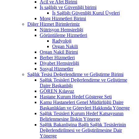
Acil ve Afet Birimi
İş sağlığı ve Güvenliği birimi
İş Sağlığı Güvenliği Kurul Üyeleri
Morg Hizmetleri Birimi
Diğer Hizmet Birimlerimiz
Nütrisyon Hemşireliği
Görüntüleme Hizmetleri
Radyoloji
Organ Nakili
Organ Nakil Birimi
Berber Hizmetleri
Diyabet Hemşireliği
Sosyal Hizmetler
Sağlık Tesisi Değerlendirme ve Geliştirme Birimi
Sağlık Tesisleri Değerlendirme ve Geliştirme
Daire Başkanlığı
GÖREN Kılavuz
Hastane Kurum Hedef Gösterge Seti
Kamu Hastaneleri Genel Müdürlüğü Daire
Başkanlıkları ve Görevleri Hakkında Yönerge
Sağlık Tesisleri Kurum Hedef Katsayısının
Belirlenmesine İlişkin Yönerge
Sağlik Bakanligina Bağlı Sağlık Tesislerinin
Değerlendirilmesi ve Geliştirilmesine Dair
Yönerge