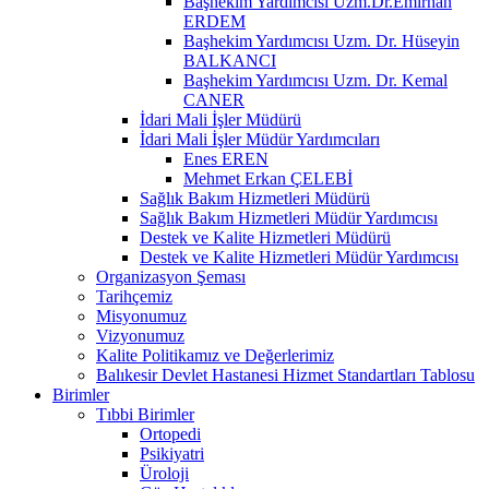
Başhekim Yardımcısı Uzm.Dr.Emirhan
ERDEM
Başhekim Yardımcısı Uzm. Dr. Hüseyin
BALKANCI
Başhekim Yardımcısı Uzm. Dr. Kemal
CANER
İdari Mali İşler Müdürü
İdari Mali İşler Müdür Yardımcıları
Enes EREN
Mehmet Erkan ÇELEBİ
Sağlık Bakım Hizmetleri Müdürü
Sağlık Bakım Hizmetleri Müdür Yardımcısı
Destek ve Kalite Hizmetleri Müdürü
Destek ve Kalite Hizmetleri Müdür Yardımcısı
Organizasyon Şeması
Tarihçemiz
Misyonumuz
Vizyonumuz
Kalite Politikamız ve Değerlerimiz
Balıkesir Devlet Hastanesi Hizmet Standartları Tablosu
Birimler
Tıbbi Birimler
Ortopedi
Psikiyatri
Üroloji