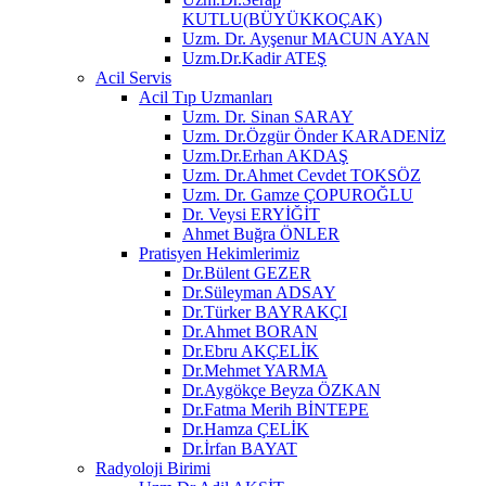
KUTLU(BÜYÜKKOÇAK)
Uzm. Dr. Ayşenur MACUN AYAN
Uzm.Dr.Kadir ATEŞ
Acil Servis
Acil Tıp Uzmanları
Uzm. Dr. Sinan SARAY
Uzm. Dr.Özgür Önder KARADENİZ
Uzm.Dr.Erhan AKDAŞ
Uzm. Dr.Ahmet Cevdet TOKSÖZ
Uzm. Dr. Gamze ÇOPUROĞLU
Dr. Veysi ERYİĞİT
Ahmet Buğra ÖNLER
Pratisyen Hekimlerimiz
Dr.Bülent GEZER
Dr.Süleyman ADSAY
Dr.Türker BAYRAKÇI
Dr.Ahmet BORAN
Dr.Ebru AKÇELİK
Dr.Mehmet YARMA
Dr.Aygökçe Beyza ÖZKAN
Dr.Fatma Merih BİNTEPE
Dr.Hamza ÇELİK
Dr.İrfan BAYAT
Radyoloji Birimi