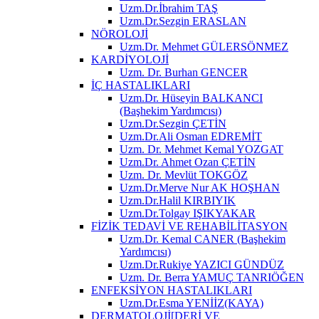
Uzm.Dr.İbrahim TAŞ
Uzm.Dr.Sezgin ERASLAN
NÖROLOJİ
Uzm.Dr. Mehmet GÜLERSÖNMEZ
KARDİYOLOJİ
Uzm. Dr. Burhan GENCER
İÇ HASTALIKLARI
Uzm.Dr. Hüseyin BALKANCI
(Başhekim Yardımcısı)
Uzm.Dr.Sezgin ÇETİN
Uzm.Dr.Ali Osman EDREMİT
Uzm. Dr. Mehmet Kemal YOZGAT
Uzm.Dr. Ahmet Ozan ÇETİN
Uzm. Dr. Mevlüt TOKGÖZ
Uzm.Dr.Merve Nur AK HOŞHAN
Uzm.Dr.Halil KIRBIYIK
Uzm.Dr.Tolgay IŞIKYAKAR
FİZİK TEDAVİ VE REHABİLİTASYON
Uzm.Dr. Kemal CANER (Başhekim
Yardımcısı)
Uzm.Dr.Rukiye YAZICI GÜNDÜZ
Uzm. Dr. Berra YAMUÇ TANRIÖĞEN
ENFEKSİYON HASTALIKLARI
Uzm.Dr.Esma YENİİZ(KAYA)
DERMATOLOJİ[DERİ VE