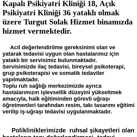
Kapalı Psikiyatri Kliniği 18, Açık
Psikiyatri Kliniği 36 yataklı olmak
üzere Turgut Solak Hizmet binamızda
hizmet vermektedir.
Acil değerlendirilme gereksinimi olan ve
yatarak tedavisi uygun olan hastalarımız için
yataklı bir servisimiz bulunmaktadır.
Servisimizde ilaç tedavisi, bireysel psikoterapi,
grup psikoterapisi ve somatik tedaviler
yapılmaktadır.
Toplu ruh sağlığı merkezimizde ayrıca
hastalarımızın işlevsellik düzeyini yükseltmek
amacıyla, halk eğitiminden görevli uğraşı
öğretmenleri tarafından resim, takı tasarımı eğitimi
verilip iş-uğraşı tedavisi uygulanmaktadır.
Polikliniklerimizde
ruhsal şikayetleri olan