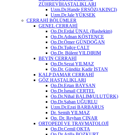
ZÜHREVİHASTALIKLARI
Uzm.Dr.Hande ERSÖZ(AKINCI)
Uzm.Dr.Jale YÜKSEK
CERRAHİ BÖLÜMLER
GENEL CERRAHİ
Op.Dr.Erdal ÜNAL (Başhekim)
Op.Dr.Adnan KÖSTENCE
Op.Dr.Ömer GÜNDOĞAN
Op.Dr.Tuğçe ÇALT
Op.Dr. Bülent YILDIRIM
BEYİN CERRAHİ
Op.Dr.Sezai YILMAZ
Op.Dr. Gündüz Kadir İSTAN
KALP DAMAR CERRAHİ
GÖZ HASTALIKLARI
Op.Dr.Ertan BAYSAN
Op.Dr.İsmail CERTEL
Op.Dr.Nihal BALIM(ULUTÜRK)
Op.Dr.Şaban UĞURLU
Uzm.Dr.Ezgi BARBARUS
Dr. Semih YILMAZ
Op. Dr. Reyhan ÇINAR
ORTOPEDİ VE TRAVMATOLOJİ
Op.Dr.Cemil OKTA
Op.Dr.Atilla BOZKURT