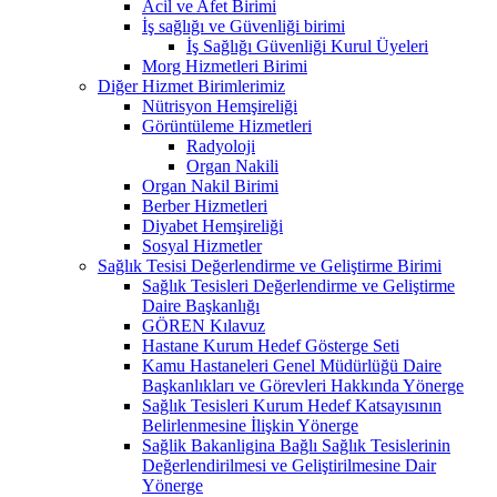
Acil ve Afet Birimi
İş sağlığı ve Güvenliği birimi
İş Sağlığı Güvenliği Kurul Üyeleri
Morg Hizmetleri Birimi
Diğer Hizmet Birimlerimiz
Nütrisyon Hemşireliği
Görüntüleme Hizmetleri
Radyoloji
Organ Nakili
Organ Nakil Birimi
Berber Hizmetleri
Diyabet Hemşireliği
Sosyal Hizmetler
Sağlık Tesisi Değerlendirme ve Geliştirme Birimi
Sağlık Tesisleri Değerlendirme ve Geliştirme
Daire Başkanlığı
GÖREN Kılavuz
Hastane Kurum Hedef Gösterge Seti
Kamu Hastaneleri Genel Müdürlüğü Daire
Başkanlıkları ve Görevleri Hakkında Yönerge
Sağlık Tesisleri Kurum Hedef Katsayısının
Belirlenmesine İlişkin Yönerge
Sağlik Bakanligina Bağlı Sağlık Tesislerinin
Değerlendirilmesi ve Geliştirilmesine Dair
Yönerge