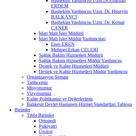
Başhekim Yardımcısı Uzm.Dr.Emirhan
ERDEM
Başhekim Yardımcısı Uzm. Dr. Hüseyin
BALKANCI
Başhekim Yardımcısı Uzm. Dr. Kemal
CANER
İdari Mali İşler Müdürü
İdari Mali İşler Müdür Yardımcıları
Enes EREN
Mehmet Erkan ÇELEBİ
Sağlık Bakım Hizmetleri Müdürü
Sağlık Bakım Hizmetleri Müdür Yardımcısı
Destek ve Kalite Hizmetleri Müdürü
Destek ve Kalite Hizmetleri Müdür Yardımcısı
Organizasyon Şeması
Tarihçemiz
Misyonumuz
Vizyonumuz
Kalite Politikamız ve Değerlerimiz
Balıkesir Devlet Hastanesi Hizmet Standartları Tablosu
Birimler
Tıbbi Birimler
Ortopedi
Psikiyatri
Üroloji