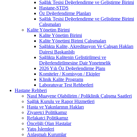
Sağlık Tesisi Değerlendirme ve Geliştirme Birimi
Hastane-STDS
Öz Değerlendirme Planları
Sağlık Tesisi Değerlendirme ve Geliştirme Birimi
Çalışmaları
Kalite Yönetim Birimi
Kalite Yönetim Birimi
Kalite Yönetimi Birimi Çalışmaları
Sağlıkta Kalite, Akreditasyon Ve Çalışan Hakları
Dairesi Başkanlığı
Sağlikta Kalitenin Gelistirilmesi ve
Değerlendirilmesine Dair Yonetmelik
2026 Yılı Öz Değerlendirme Planı
Komiteler / Komisyon / Ekipler
Klinik Kalite Programı
Laboratuvar Test Rehberleri
Hastane Rehberi
Nasıl Muayene Olabilirim / Poliklinik Çalışma Saatleri
Sağlık Kurulu ve Rapor Hizmetleri
Hasta ve Yakınlarının Hakları
Ziyaretçi Politikamız
Refakatçi Politikamız
Önceliği Olan Hastalar
Yatış İşlemleri
Anlaşmalı Kurumlar