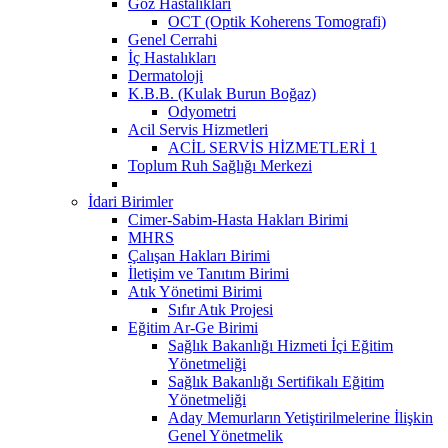
Göz Hastalıkları
OCT (Optik Koherens Tomografi)
Genel Cerrahi
İç Hastalıkları
Dermatoloji
K.B.B. (Kulak Burun Boğaz)
Odyometri
Acil Servis Hizmetleri
ACİL SERVİS HİZMETLERİ 1
Toplum Ruh Sağlığı Merkezi
İdari Birimler
Cimer-Sabim-Hasta Hakları Birimi
MHRS
Çalışan Hakları Birimi
İletişim ve Tanıtım Birimi
Atık Yönetimi Birimi
Sıfır Atık Projesi
Eğitim Ar-Ge Birimi
Sağlık Bakanlığı Hizmeti İçi Eğitim
Yönetmeliği
Sağlık Bakanlığı Sertifikalı Eğitim
Yönetmeliği
Aday Memurların Yetiştirilmelerine İlişkin
Genel Yönetmelik