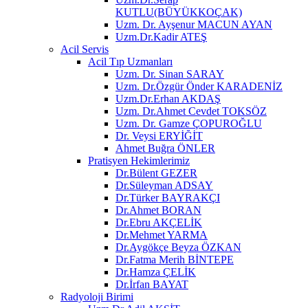
KUTLU(BÜYÜKKOÇAK)
Uzm. Dr. Ayşenur MACUN AYAN
Uzm.Dr.Kadir ATEŞ
Acil Servis
Acil Tıp Uzmanları
Uzm. Dr. Sinan SARAY
Uzm. Dr.Özgür Önder KARADENİZ
Uzm.Dr.Erhan AKDAŞ
Uzm. Dr.Ahmet Cevdet TOKSÖZ
Uzm. Dr. Gamze ÇOPUROĞLU
Dr. Veysi ERYİĞİT
Ahmet Buğra ÖNLER
Pratisyen Hekimlerimiz
Dr.Bülent GEZER
Dr.Süleyman ADSAY
Dr.Türker BAYRAKÇI
Dr.Ahmet BORAN
Dr.Ebru AKÇELİK
Dr.Mehmet YARMA
Dr.Aygökçe Beyza ÖZKAN
Dr.Fatma Merih BİNTEPE
Dr.Hamza ÇELİK
Dr.İrfan BAYAT
Radyoloji Birimi