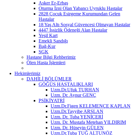
Asker Er-Erbaş
Oturma İzni Olan Yabancı Uyruklu Hastalar
2828 Çocuk Esirgeme Kurumundan Gelen
Hastalar
18 Yaş Altı Sosyal Güvencesi Olmayan Hastalar
4447 İşsizlik Ödeneği Alan Hastalar
Yeşil Kart
Emekli Sandığı
Bağ-Kur
SGK
Hastane Bilgi Rehberimiz
Ölen Hasta İşlemleri
Hekimlerimiz
DAHİLİ BÖLÜMLER
GÖĞÜS HASTALIKLARI
Uzm.Dr.Ufuk TURHAN
Uzm. Dr. Aynur GENÇ
PSİKİYATRİ
Uzm.Dr.Figen KELEMENÇE KAPLAN
Uzm.Dr.Tayyibe ARSLAN
Uzm. Dr. Tuba YENİÇERİ
Uzm. Dr. Mustafa Metehan YILDIRIM
Uzm. Dr. Hüseyin GÜLEN
Uzm.Dr.Tuba TUĞ ALTUNÖZ