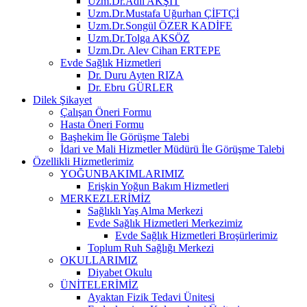
Uzm.Dr.Adil AKŞİT
Uzm.Dr.Mustafa Uğurhan ÇİFTÇİ
Uzm.Dr.Songül ÖZER KADİFE
Uzm.Dr.Tolga AKSÖZ
Uzm.Dr. Alev Cihan ERTEPE
Evde Sağlık Hizmetleri
Dr. Duru Ayten RIZA
Dr. Ebru GÜRLER
Dilek Şikayet
Çalışan Öneri Formu
Hasta Öneri Formu
Başhekim İle Görüşme Talebi
İdari ve Mali Hizmetler Müdürü İle Görüşme Talebi
Özellikli Hizmetlerimiz
YOĞUNBAKIMLARIMIZ
Erişkin Yoğun Bakım Hizmetleri
MERKEZLERİMİZ
Sağlıklı Yaş Alma Merkezi
Evde Sağlık Hizmetleri Merkezimiz
Evde Sağlık Hizmetleri Broşürlerimiz
Toplum Ruh Sağlığı Merkezi
OKULLARIMIZ
Diyabet Okulu
ÜNİTELERİMİZ
Ayaktan Fizik Tedavi Ünitesi