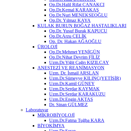
Op.Dr.Halil Rifat ÇANAKCI
Op.Dr.Kemal KARAKAŞ
Op.Dr.Nuri MENEKŞEOĞLU
Op.Dr. Yılmaz KAYA
KULAK BURUN BOĞAZ HASTALIKLARI
Op.Dr. Yusuf Burak KAPUCU
Op.Dr.Arzu ÇELİK
Op. Dr. Hakan AĞAOĞLU
ÜROLOJİ
Op.Dr.Mehmet YENİGÜN
Op.Dr.Nihat Devrim FİLİZ
Uzm.Dr.Yiğit Çağrı KIZILÇAY
ANESTEZİ VE REANİMASYON
Uzm. Dr. İsmail ARSLAN
Uzm.Dr.Sümeyye KILINÇ(YETİŞİR)
Uzm.Dr.Kamil GÜNEY
Uzm.Dr.Serdar KAYMAK
Uzm.Dr.Serdar KARAKUZU
Uzm.Dr.Engin AKTAŞ
Dr. Sinan GÜLMEZ
Laboratuvar
MİKROBİYOLOJİ
Uzm.Dr.Fatma Tuğba KARA
BİYOKİMYA
Uzm.Dr.Serap