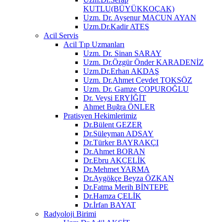
KUTLU(BÜYÜKKOÇAK)
Uzm. Dr. Ayşenur MACUN AYAN
Uzm.Dr.Kadir ATEŞ
Acil Servis
Acil Tıp Uzmanları
Uzm. Dr. Sinan SARAY
Uzm. Dr.Özgür Önder KARADENİZ
Uzm.Dr.Erhan AKDAŞ
Uzm. Dr.Ahmet Cevdet TOKSÖZ
Uzm. Dr. Gamze ÇOPUROĞLU
Dr. Veysi ERYİĞİT
Ahmet Buğra ÖNLER
Pratisyen Hekimlerimiz
Dr.Bülent GEZER
Dr.Süleyman ADSAY
Dr.Türker BAYRAKÇI
Dr.Ahmet BORAN
Dr.Ebru AKÇELİK
Dr.Mehmet YARMA
Dr.Aygökçe Beyza ÖZKAN
Dr.Fatma Merih BİNTEPE
Dr.Hamza ÇELİK
Dr.İrfan BAYAT
Radyoloji Birimi