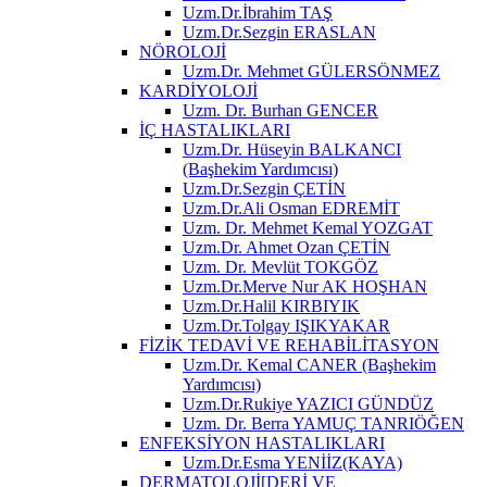
Uzm.Dr.İbrahim TAŞ
Uzm.Dr.Sezgin ERASLAN
NÖROLOJİ
Uzm.Dr. Mehmet GÜLERSÖNMEZ
KARDİYOLOJİ
Uzm. Dr. Burhan GENCER
İÇ HASTALIKLARI
Uzm.Dr. Hüseyin BALKANCI
(Başhekim Yardımcısı)
Uzm.Dr.Sezgin ÇETİN
Uzm.Dr.Ali Osman EDREMİT
Uzm. Dr. Mehmet Kemal YOZGAT
Uzm.Dr. Ahmet Ozan ÇETİN
Uzm. Dr. Mevlüt TOKGÖZ
Uzm.Dr.Merve Nur AK HOŞHAN
Uzm.Dr.Halil KIRBIYIK
Uzm.Dr.Tolgay IŞIKYAKAR
FİZİK TEDAVİ VE REHABİLİTASYON
Uzm.Dr. Kemal CANER (Başhekim
Yardımcısı)
Uzm.Dr.Rukiye YAZICI GÜNDÜZ
Uzm. Dr. Berra YAMUÇ TANRIÖĞEN
ENFEKSİYON HASTALIKLARI
Uzm.Dr.Esma YENİİZ(KAYA)
DERMATOLOJİ[DERİ VE