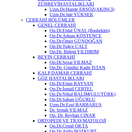
ZÜHREVİHASTALIKLARI
Uzm.Dr.Hande ERSÖZ(AKINCI)
Uzm.Dr.Jale YÜKSEK
CERRAHİ BÖLÜMLER
GENEL CERRAHİ
Op.Dr.Erdal ÜNAL (Başhekim)
Op.Dr.Adnan KÖSTENCE
Op.Dr.Ömer GÜNDOĞAN
Op.Dr.Tuğçe ÇALT
Op.Dr. Bülent YILDIRIM
BEYİN CERRAHİ
Op.Dr.Sezai YILMAZ
Op.Dr. Gündüz Kadir İSTAN
KALP DAMAR CERRAHİ
GÖZ HASTALIKLARI
Op.Dr.Ertan BAYSAN
Op.Dr.İsmail CERTEL
Op.Dr.Nihal BALIM(ULUTÜRK)
Op.Dr.Şaban UĞURLU
Uzm.Dr.Ezgi BARBARUS
Dr. Semih YILMAZ
Op. Dr. Reyhan ÇINAR
ORTOPEDİ VE TRAVMATOLOJİ
Op.Dr.Cemil OKTA
Op.Dr.Atilla BOZKURT