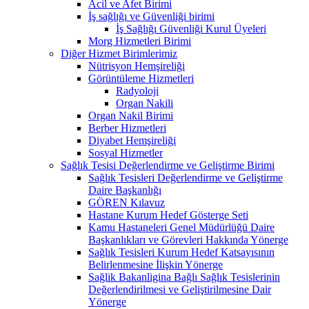
Acil ve Afet Birimi
İş sağlığı ve Güvenliği birimi
İş Sağlığı Güvenliği Kurul Üyeleri
Morg Hizmetleri Birimi
Diğer Hizmet Birimlerimiz
Nütrisyon Hemşireliği
Görüntüleme Hizmetleri
Radyoloji
Organ Nakili
Organ Nakil Birimi
Berber Hizmetleri
Diyabet Hemşireliği
Sosyal Hizmetler
Sağlık Tesisi Değerlendirme ve Geliştirme Birimi
Sağlık Tesisleri Değerlendirme ve Geliştirme
Daire Başkanlığı
GÖREN Kılavuz
Hastane Kurum Hedef Gösterge Seti
Kamu Hastaneleri Genel Müdürlüğü Daire
Başkanlıkları ve Görevleri Hakkında Yönerge
Sağlık Tesisleri Kurum Hedef Katsayısının
Belirlenmesine İlişkin Yönerge
Sağlik Bakanligina Bağlı Sağlık Tesislerinin
Değerlendirilmesi ve Geliştirilmesine Dair
Yönerge