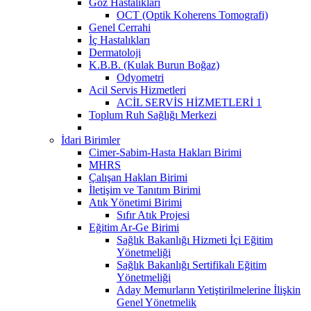
Göz Hastalıkları
OCT (Optik Koherens Tomografi)
Genel Cerrahi
İç Hastalıkları
Dermatoloji
K.B.B. (Kulak Burun Boğaz)
Odyometri
Acil Servis Hizmetleri
ACİL SERVİS HİZMETLERİ 1
Toplum Ruh Sağlığı Merkezi
İdari Birimler
Cimer-Sabim-Hasta Hakları Birimi
MHRS
Çalışan Hakları Birimi
İletişim ve Tanıtım Birimi
Atık Yönetimi Birimi
Sıfır Atık Projesi
Eğitim Ar-Ge Birimi
Sağlık Bakanlığı Hizmeti İçi Eğitim
Yönetmeliği
Sağlık Bakanlığı Sertifikalı Eğitim
Yönetmeliği
Aday Memurların Yetiştirilmelerine İlişkin
Genel Yönetmelik