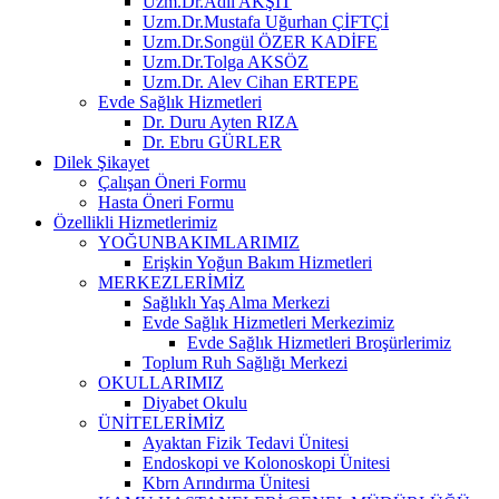
Uzm.Dr.Adil AKŞİT
Uzm.Dr.Mustafa Uğurhan ÇİFTÇİ
Uzm.Dr.Songül ÖZER KADİFE
Uzm.Dr.Tolga AKSÖZ
Uzm.Dr. Alev Cihan ERTEPE
Evde Sağlık Hizmetleri
Dr. Duru Ayten RIZA
Dr. Ebru GÜRLER
Dilek Şikayet
Çalışan Öneri Formu
Hasta Öneri Formu
Özellikli Hizmetlerimiz
YOĞUNBAKIMLARIMIZ
Erişkin Yoğun Bakım Hizmetleri
MERKEZLERİMİZ
Sağlıklı Yaş Alma Merkezi
Evde Sağlık Hizmetleri Merkezimiz
Evde Sağlık Hizmetleri Broşürlerimiz
Toplum Ruh Sağlığı Merkezi
OKULLARIMIZ
Diyabet Okulu
ÜNİTELERİMİZ
Ayaktan Fizik Tedavi Ünitesi
Endoskopi ve Kolonoskopi Ünitesi
Kbrn Arındırma Ünitesi