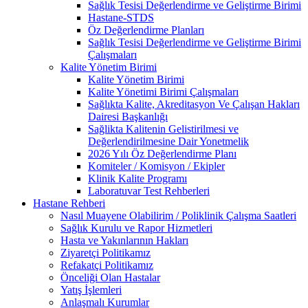
Sağlık Tesisi Değerlendirme ve Geliştirme Birimi
Hastane-STDS
Öz Değerlendirme Planları
Sağlık Tesisi Değerlendirme ve Geliştirme Birimi
Çalışmaları
Kalite Yönetim Birimi
Kalite Yönetim Birimi
Kalite Yönetimi Birimi Çalışmaları
Sağlıkta Kalite, Akreditasyon Ve Çalışan Hakları
Dairesi Başkanlığı
Sağlikta Kalitenin Gelistirilmesi ve
Değerlendirilmesine Dair Yonetmelik
2026 Yılı Öz Değerlendirme Planı
Komiteler / Komisyon / Ekipler
Klinik Kalite Programı
Laboratuvar Test Rehberleri
Hastane Rehberi
Nasıl Muayene Olabilirim / Poliklinik Çalışma Saatleri
Sağlık Kurulu ve Rapor Hizmetleri
Hasta ve Yakınlarının Hakları
Ziyaretçi Politikamız
Refakatçi Politikamız
Önceliği Olan Hastalar
Yatış İşlemleri
Anlaşmalı Kurumlar