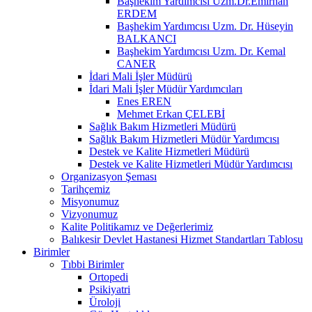
Başhekim Yardımcısı Uzm.Dr.Emirhan
ERDEM
Başhekim Yardımcısı Uzm. Dr. Hüseyin
BALKANCI
Başhekim Yardımcısı Uzm. Dr. Kemal
CANER
İdari Mali İşler Müdürü
İdari Mali İşler Müdür Yardımcıları
Enes EREN
Mehmet Erkan ÇELEBİ
Sağlık Bakım Hizmetleri Müdürü
Sağlık Bakım Hizmetleri Müdür Yardımcısı
Destek ve Kalite Hizmetleri Müdürü
Destek ve Kalite Hizmetleri Müdür Yardımcısı
Organizasyon Şeması
Tarihçemiz
Misyonumuz
Vizyonumuz
Kalite Politikamız ve Değerlerimiz
Balıkesir Devlet Hastanesi Hizmet Standartları Tablosu
Birimler
Tıbbi Birimler
Ortopedi
Psikiyatri
Üroloji