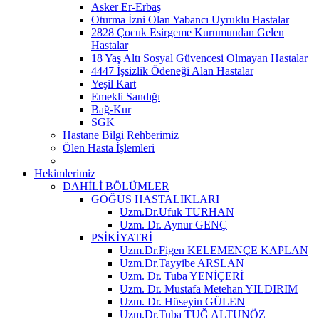
Asker Er-Erbaş
Oturma İzni Olan Yabancı Uyruklu Hastalar
2828 Çocuk Esirgeme Kurumundan Gelen
Hastalar
18 Yaş Altı Sosyal Güvencesi Olmayan Hastalar
4447 İşsizlik Ödeneği Alan Hastalar
Yeşil Kart
Emekli Sandığı
Bağ-Kur
SGK
Hastane Bilgi Rehberimiz
Ölen Hasta İşlemleri
Hekimlerimiz
DAHİLİ BÖLÜMLER
GÖĞÜS HASTALIKLARI
Uzm.Dr.Ufuk TURHAN
Uzm. Dr. Aynur GENÇ
PSİKİYATRİ
Uzm.Dr.Figen KELEMENÇE KAPLAN
Uzm.Dr.Tayyibe ARSLAN
Uzm. Dr. Tuba YENİÇERİ
Uzm. Dr. Mustafa Metehan YILDIRIM
Uzm. Dr. Hüseyin GÜLEN
Uzm.Dr.Tuba TUĞ ALTUNÖZ