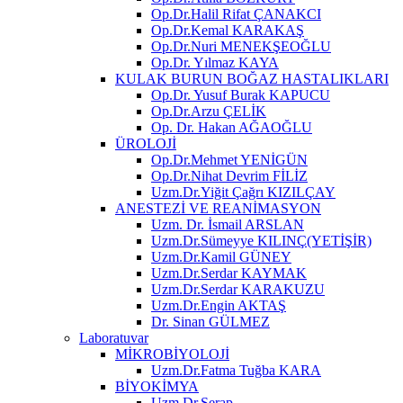
Op.Dr.Halil Rifat ÇANAKCI
Op.Dr.Kemal KARAKAŞ
Op.Dr.Nuri MENEKŞEOĞLU
Op.Dr. Yılmaz KAYA
KULAK BURUN BOĞAZ HASTALIKLARI
Op.Dr. Yusuf Burak KAPUCU
Op.Dr.Arzu ÇELİK
Op. Dr. Hakan AĞAOĞLU
ÜROLOJİ
Op.Dr.Mehmet YENİGÜN
Op.Dr.Nihat Devrim FİLİZ
Uzm.Dr.Yiğit Çağrı KIZILÇAY
ANESTEZİ VE REANİMASYON
Uzm. Dr. İsmail ARSLAN
Uzm.Dr.Sümeyye KILINÇ(YETİŞİR)
Uzm.Dr.Kamil GÜNEY
Uzm.Dr.Serdar KAYMAK
Uzm.Dr.Serdar KARAKUZU
Uzm.Dr.Engin AKTAŞ
Dr. Sinan GÜLMEZ
Laboratuvar
MİKROBİYOLOJİ
Uzm.Dr.Fatma Tuğba KARA
BİYOKİMYA
Uzm.Dr.Serap