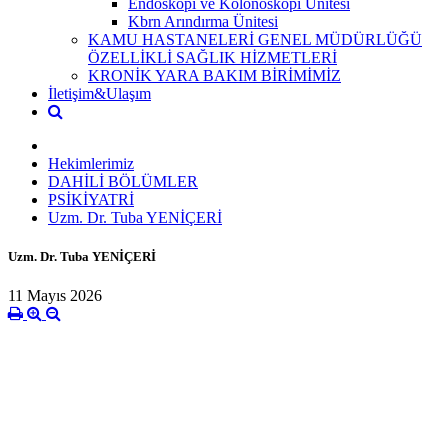
Endoskopi ve Kolonoskopi Ünitesi
Kbrn Arındırma Ünitesi
KAMU HASTANELERİ GENEL MÜDÜRLÜĞÜ
ÖZELLİKLİ SAĞLIK HİZMETLERİ
KRONİK YARA BAKIM BİRİMİMİZ
İletişim&Ulaşım
Hekimlerimiz
DAHİLİ BÖLÜMLER
PSİKİYATRİ
Uzm. Dr. Tuba YENİÇERİ
Uzm. Dr. Tuba YENİÇERİ
11 Mayıs 2026