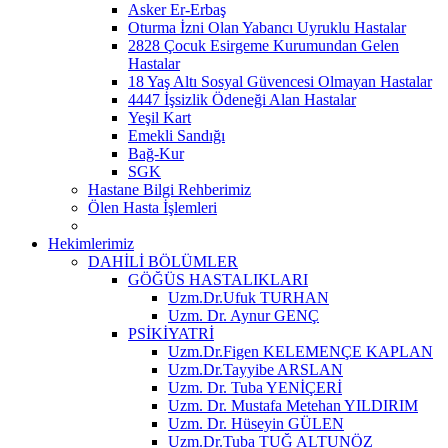
Asker Er-Erbaş
Oturma İzni Olan Yabancı Uyruklu Hastalar
2828 Çocuk Esirgeme Kurumundan Gelen
Hastalar
18 Yaş Altı Sosyal Güvencesi Olmayan Hastalar
4447 İşsizlik Ödeneği Alan Hastalar
Yeşil Kart
Emekli Sandığı
Bağ-Kur
SGK
Hastane Bilgi Rehberimiz
Ölen Hasta İşlemleri
Hekimlerimiz
DAHİLİ BÖLÜMLER
GÖĞÜS HASTALIKLARI
Uzm.Dr.Ufuk TURHAN
Uzm. Dr. Aynur GENÇ
PSİKİYATRİ
Uzm.Dr.Figen KELEMENÇE KAPLAN
Uzm.Dr.Tayyibe ARSLAN
Uzm. Dr. Tuba YENİÇERİ
Uzm. Dr. Mustafa Metehan YILDIRIM
Uzm. Dr. Hüseyin GÜLEN
Uzm.Dr.Tuba TUĞ ALTUNÖZ