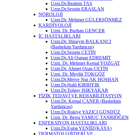
Uzm.Dr.İbrahim TAŞ
Uzm.Dr.Sezgin ERASLAN
NÖROLOJİ
Uzm.Dr. Mehmet GÜLERSÖNMEZ
KARDİYOLOJİ
Uzm. Dr. Burhan GENCER
İÇ HASTALIKLARI
Uzm.Dr. Hüseyin BALKANCI
(Başhekim Yardımcısı)
Uzm.Dr.Sezgin ÇETİN
Uzm.Dr.Ali Osman EDREMİT
Uzm. Dr. Mehmet Kemal YOZGAT
Uzm.Dr. Ahmet Ozan ÇETİN
Uzm. Dr. Mevlüt TOKGÖZ
Uzm.Dr.Merve Nur AK HOŞHAN
Uzm.Dr.Halil KIRBIYIK
Uzm.Dr.Tolgay IŞIKYAKAR
FİZİK TEDAVİ VE REHABİLİTASYON
Uzm.Dr. Kemal CANER (Başhekim
Yardımcısı)
Uzm.Dr.Rukiye YAZICI GÜNDÜZ
Uzm. Dr. Berra YAMUÇ TANRIÖĞEN
ENFEKSİYON HASTALIKLARI
Uzm.Dr.Esma YENİİZ(KAYA)
DERMATOLOJİ[DERİ VE