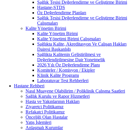
Sağlık Tesisi Değerlendirme ve Geliştirme Birimi
Hastane-STDS
Öz Değerlendirme Planları
Sağlık Tesisi Değerlendirme ve Geliştirme Birimi
Çalışmaları
Kalite Yönetim Birimi
Kalite Yönetim Birimi
Kalite Yönetimi Birimi Çalışmaları
Sağlıkta Kalite, Akreditasyon Ve Çalışan Hakları
Dairesi Başkanlığı
Sağlikta Kalitenin Gelistirilmesi ve
Değerlendirilmesine Dair Yonetmelik
2026 Yılı Öz Değerlendirme Planı
Komiteler / Komisyon / Ekipler
Klinik Kalite Programı
Laboratuvar Test Rehberleri
Hastane Rehberi
Nasıl Muayene Olabilirim / Poliklinik Çalışma Saatleri
Sağlık Kurulu ve Rapor Hizmetleri
Hasta ve Yakınlarının Hakları
Ziyaretçi Politikamız
Refakatçi Politikamız
Önceliği Olan Hastalar
Yatış İşlemleri
Anlaşmalı Kurumlar