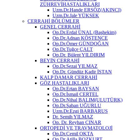
ZÜHREVİHASTALIKLARI
Uzm.Dr.Hande ERSÖZ(AKINCI)
Uzm.Dr.Jale YÜKSEK
CERRAHİ BÖLÜMLER
GENEL CERRAHİ
Op.Dr.Erdal ÜNAL (Başhekim)
Op.Dr.Adnan KÖSTENCE
Op.Dr.Ömer GÜNDOĞAN
Op.Dr.Tuğçe ÇALT
Op.Dr. Bülent YILDIRIM
BEYİN CERRAHİ
Op.Dr.Sezai YILMAZ
Op.Dr. Gündüz Kadir İSTAN
KALP DAMAR CERRAHİ
GÖZ HASTALIKLARI
Op.Dr.Ertan BAYSAN
Op.Dr.İsmail CERTEL
Op.Dr.Nihal BALIM(ULUTÜRK)
Op.Dr.Şaban UĞURLU
Uzm.Dr.Ezgi BARBARUS
Dr. Semih YILMAZ
Op. Dr. Reyhan ÇINAR
ORTOPEDİ VE TRAVMATOLOJİ
Op.Dr.Cemil OKTA
Op.Dr.Atilla BOZKURT