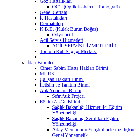
Göz Hastalıkları
OCT (Optik Koherens Tomografi)
Genel Cerrahi
İç Hastalıkları
Dermatoloji
K.B.B. (Kulak Burun Boğaz)
Odyometri
Acil Servis Hizmetleri
ACİL SERVİS HİZMETLERİ 1
Toplum Ruh Sağlığı Merkezi
İdari Birimler
Cimer-Sabim-Hasta Hakları Birimi
MHRS
Çalışan Hakları Birimi
İletişim ve Tanıtım Birimi
Atık Yönetimi Birimi
Sıfır Atık Projesi
Eğitim Ar-Ge Birimi
Sağlık Bakanlığı Hizmeti İçi Eğitim
Yönetmeliği
Sağlık Bakanlığı Sertifikalı Eğitim
Yönetmeliği
Aday Memurların Yetiştirilmelerine İlişkin
Genel Yönetmelik