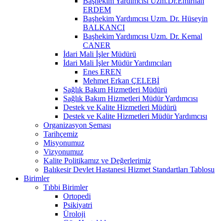
Başhekim Yardımcısı Uzm.Dr.Emirhan
ERDEM
Başhekim Yardımcısı Uzm. Dr. Hüseyin
BALKANCI
Başhekim Yardımcısı Uzm. Dr. Kemal
CANER
İdari Mali İşler Müdürü
İdari Mali İşler Müdür Yardımcıları
Enes EREN
Mehmet Erkan ÇELEBİ
Sağlık Bakım Hizmetleri Müdürü
Sağlık Bakım Hizmetleri Müdür Yardımcısı
Destek ve Kalite Hizmetleri Müdürü
Destek ve Kalite Hizmetleri Müdür Yardımcısı
Organizasyon Şeması
Tarihçemiz
Misyonumuz
Vizyonumuz
Kalite Politikamız ve Değerlerimiz
Balıkesir Devlet Hastanesi Hizmet Standartları Tablosu
Birimler
Tıbbi Birimler
Ortopedi
Psikiyatri
Üroloji