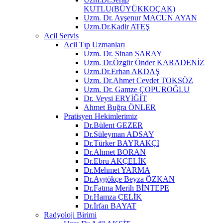
KUTLU(BÜYÜKKOÇAK)
Uzm. Dr. Ayşenur MACUN AYAN
Uzm.Dr.Kadir ATEŞ
Acil Servis
Acil Tıp Uzmanları
Uzm. Dr. Sinan SARAY
Uzm. Dr.Özgür Önder KARADENİZ
Uzm.Dr.Erhan AKDAŞ
Uzm. Dr.Ahmet Cevdet TOKSÖZ
Uzm. Dr. Gamze ÇOPUROĞLU
Dr. Veysi ERYİĞİT
Ahmet Buğra ÖNLER
Pratisyen Hekimlerimiz
Dr.Bülent GEZER
Dr.Süleyman ADSAY
Dr.Türker BAYRAKÇI
Dr.Ahmet BORAN
Dr.Ebru AKÇELİK
Dr.Mehmet YARMA
Dr.Aygökçe Beyza ÖZKAN
Dr.Fatma Merih BİNTEPE
Dr.Hamza ÇELİK
Dr.İrfan BAYAT
Radyoloji Birimi