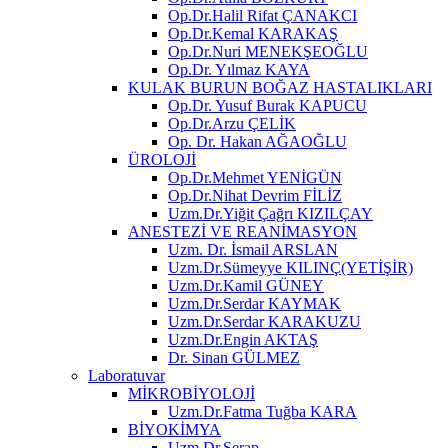
Op.Dr.Halil Rifat ÇANAKCI
Op.Dr.Kemal KARAKAŞ
Op.Dr.Nuri MENEKŞEOĞLU
Op.Dr. Yılmaz KAYA
KULAK BURUN BOĞAZ HASTALIKLARI
Op.Dr. Yusuf Burak KAPUCU
Op.Dr.Arzu ÇELİK
Op. Dr. Hakan AĞAOĞLU
ÜROLOJİ
Op.Dr.Mehmet YENİGÜN
Op.Dr.Nihat Devrim FİLİZ
Uzm.Dr.Yiğit Çağrı KIZILÇAY
ANESTEZİ VE REANİMASYON
Uzm. Dr. İsmail ARSLAN
Uzm.Dr.Sümeyye KILINÇ(YETİŞİR)
Uzm.Dr.Kamil GÜNEY
Uzm.Dr.Serdar KAYMAK
Uzm.Dr.Serdar KARAKUZU
Uzm.Dr.Engin AKTAŞ
Dr. Sinan GÜLMEZ
Laboratuvar
MİKROBİYOLOJİ
Uzm.Dr.Fatma Tuğba KARA
BİYOKİMYA
Uzm.Dr.Serap