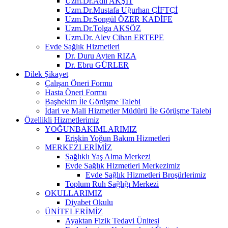
Uzm.Dr.Adil AKŞİT
Uzm.Dr.Mustafa Uğurhan ÇİFTÇİ
Uzm.Dr.Songül ÖZER KADİFE
Uzm.Dr.Tolga AKSÖZ
Uzm.Dr. Alev Cihan ERTEPE
Evde Sağlık Hizmetleri
Dr. Duru Ayten RIZA
Dr. Ebru GÜRLER
Dilek Şikayet
Çalışan Öneri Formu
Hasta Öneri Formu
Başhekim İle Görüşme Talebi
İdari ve Mali Hizmetler Müdürü İle Görüşme Talebi
Özellikli Hizmetlerimiz
YOĞUNBAKIMLARIMIZ
Erişkin Yoğun Bakım Hizmetleri
MERKEZLERİMİZ
Sağlıklı Yaş Alma Merkezi
Evde Sağlık Hizmetleri Merkezimiz
Evde Sağlık Hizmetleri Broşürlerimiz
Toplum Ruh Sağlığı Merkezi
OKULLARIMIZ
Diyabet Okulu
ÜNİTELERİMİZ
Ayaktan Fizik Tedavi Ünitesi