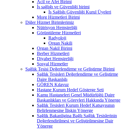
Acil ve Afet Birimi
İş sağlığı ve Güvenliği birimi
İş Sağlığı Güvenliği Kurul Üyeleri
Morg Hizmetleri Birimi
Diğer Hizmet Birimlerimiz
Nütrisyon Hemşireliği
Görüntüleme Hizmetleri
Radyoloji
Organ Nakili
Organ Nakil Birimi
Berber Hizmetleri
Diyabet Hemşireliği
Sosyal Hizmetler
Sağlık Tesisi Değerlendirme ve Geliştirme Birimi
Sağlık Tesisleri Değerlendirme ve Geliştirme
Daire Başkanlığı
GÖREN Kılavuz
Hastane Kurum Hedef Gösterge Seti
Kamu Hastaneleri Genel Müdürlüğü Daire
Başkanlıkları ve Görevleri Hakkında Yönerge
Sağlık Tesisleri Kurum Hedef Katsayısının
Belirlenmesine İlişkin Yönerge
Sağlik Bakanligina Bağlı Sağlık Tesislerinin
Değerlendirilmesi ve Geliştirilmesine Dair
Yönerge