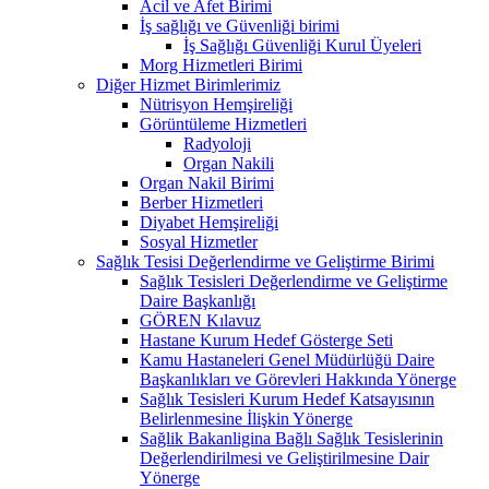
Acil ve Afet Birimi
İş sağlığı ve Güvenliği birimi
İş Sağlığı Güvenliği Kurul Üyeleri
Morg Hizmetleri Birimi
Diğer Hizmet Birimlerimiz
Nütrisyon Hemşireliği
Görüntüleme Hizmetleri
Radyoloji
Organ Nakili
Organ Nakil Birimi
Berber Hizmetleri
Diyabet Hemşireliği
Sosyal Hizmetler
Sağlık Tesisi Değerlendirme ve Geliştirme Birimi
Sağlık Tesisleri Değerlendirme ve Geliştirme
Daire Başkanlığı
GÖREN Kılavuz
Hastane Kurum Hedef Gösterge Seti
Kamu Hastaneleri Genel Müdürlüğü Daire
Başkanlıkları ve Görevleri Hakkında Yönerge
Sağlık Tesisleri Kurum Hedef Katsayısının
Belirlenmesine İlişkin Yönerge
Sağlik Bakanligina Bağlı Sağlık Tesislerinin
Değerlendirilmesi ve Geliştirilmesine Dair
Yönerge