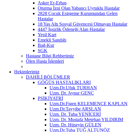
Asker Er-Erbaş
Oturma İzni Olan Yabancı Uyruklu Hastalar
2828 Çocuk Esirgeme Kurumundan Gelen
Hastalar
18 Yaş Altı Sosyal Güvencesi Olmayan Hastalar
4447 İşsizlik Ödeneği Alan Hastalar
Yeşil Kart
Emekli Sandığı
Bağ-Kur
SGK
Hastane Bilgi Rehberimiz
Ölen Hasta İşlemleri
Hekimlerimiz
DAHİLİ BÖLÜMLER
GÖĞÜS HASTALIKLARI
Uzm.Dr.Ufuk TURHAN
Uzm. Dr. Aynur GENÇ
PSİKİYATRİ
Uzm.Dr.Figen KELEMENÇE KAPLAN
Uzm.Dr.Tayyibe ARSLAN
Uzm. Dr. Tuba YENİÇERİ
Uzm. Dr. Mustafa Metehan YILDIRIM
Uzm. Dr. Hüseyin GÜLEN
Uzm.Dr.Tuba TUĞ ALTUNÖZ