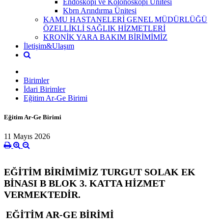
Endoskopi ve Kolonoskopi Ünitesi
Kbrn Arındırma Ünitesi
KAMU HASTANELERİ GENEL MÜDÜRLÜĞÜ
ÖZELLİKLİ SAĞLIK HİZMETLERİ
KRONİK YARA BAKIM BİRİMİMİZ
İletişim&Ulaşım
Birimler
İdari Birimler
Eğitim Ar-Ge Birimi
Eğitim Ar-Ge Birimi
11 Mayıs 2026
EĞİTİM BİRİMİMİZ TURGUT SOLAK EK
BİNASI B BLOK 3. KATTA HİZMET
VERMEKTEDİR.
EĞİTİM AR-GE BİRİMİ