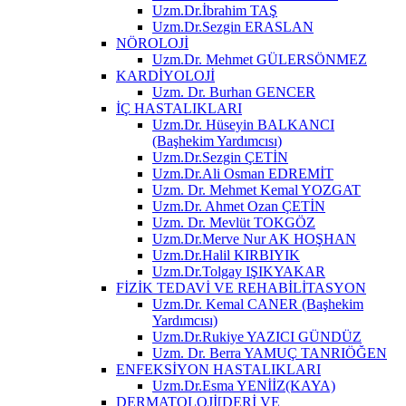
Uzm.Dr.İbrahim TAŞ
Uzm.Dr.Sezgin ERASLAN
NÖROLOJİ
Uzm.Dr. Mehmet GÜLERSÖNMEZ
KARDİYOLOJİ
Uzm. Dr. Burhan GENCER
İÇ HASTALIKLARI
Uzm.Dr. Hüseyin BALKANCI
(Başhekim Yardımcısı)
Uzm.Dr.Sezgin ÇETİN
Uzm.Dr.Ali Osman EDREMİT
Uzm. Dr. Mehmet Kemal YOZGAT
Uzm.Dr. Ahmet Ozan ÇETİN
Uzm. Dr. Mevlüt TOKGÖZ
Uzm.Dr.Merve Nur AK HOŞHAN
Uzm.Dr.Halil KIRBIYIK
Uzm.Dr.Tolgay IŞIKYAKAR
FİZİK TEDAVİ VE REHABİLİTASYON
Uzm.Dr. Kemal CANER (Başhekim
Yardımcısı)
Uzm.Dr.Rukiye YAZICI GÜNDÜZ
Uzm. Dr. Berra YAMUÇ TANRIÖĞEN
ENFEKSİYON HASTALIKLARI
Uzm.Dr.Esma YENİİZ(KAYA)
DERMATOLOJİ[DERİ VE