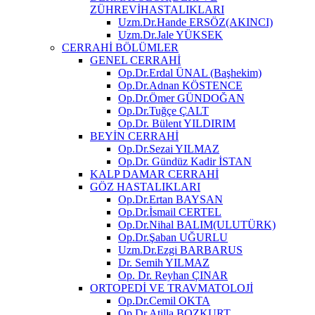
ZÜHREVİHASTALIKLARI
Uzm.Dr.Hande ERSÖZ(AKINCI)
Uzm.Dr.Jale YÜKSEK
CERRAHİ BÖLÜMLER
GENEL CERRAHİ
Op.Dr.Erdal ÜNAL (Başhekim)
Op.Dr.Adnan KÖSTENCE
Op.Dr.Ömer GÜNDOĞAN
Op.Dr.Tuğçe ÇALT
Op.Dr. Bülent YILDIRIM
BEYİN CERRAHİ
Op.Dr.Sezai YILMAZ
Op.Dr. Gündüz Kadir İSTAN
KALP DAMAR CERRAHİ
GÖZ HASTALIKLARI
Op.Dr.Ertan BAYSAN
Op.Dr.İsmail CERTEL
Op.Dr.Nihal BALIM(ULUTÜRK)
Op.Dr.Şaban UĞURLU
Uzm.Dr.Ezgi BARBARUS
Dr. Semih YILMAZ
Op. Dr. Reyhan ÇINAR
ORTOPEDİ VE TRAVMATOLOJİ
Op.Dr.Cemil OKTA
Op.Dr.Atilla BOZKURT