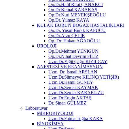
Op.Dr.Halil Rifat ÇANAKCI
Op.Dr.Kemal KARAKAŞ
Op.Dr.Nuri MENEKŞEOĞLU
Op.Dr. Yılmaz KAYA
KULAK BURUN BOĞAZ HASTALIKLARI
Op.Dr. Yusuf Burak KAPUCU
Op.Dr.Arzu ÇELİK
Op. Dr. Hakan AĞAOĞLU
ÜROLOJİ
Op.Dr.Mehmet YENİGÜN
Op.Dr.Nihat Devrim FİLİZ
Uzm.Dr.Yiğit Çağrı KIZILÇAY
ANESTEZİ VE REANİMASYON
Uzm. Dr. İsmail ARSLAN
Uzm.Dr.Sümeyye KILINÇ(YETİŞİR)
Uzm.Dr.Kamil GÜNEY
Uzm.Dr.Serdar KAYMAK
Uzm.Dr.Serdar KARAKUZU
Uzm.Dr.Engin AKTAŞ
Dr. Sinan GÜLMEZ
Laboratuvar
MİKROBİYOLOJİ
Uzm.Dr.Fatma Tuğba KARA
BİYOKİMYA
Uzm.Dr.Serap