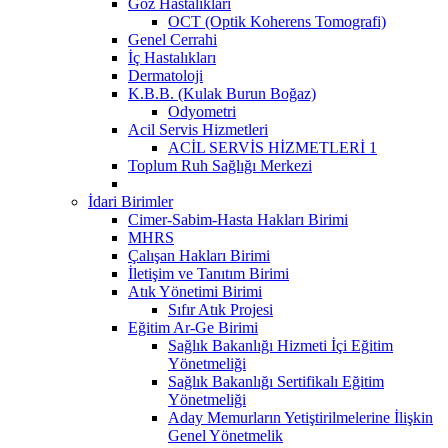
Göz Hastalıkları
OCT (Optik Koherens Tomografi)
Genel Cerrahi
İç Hastalıkları
Dermatoloji
K.B.B. (Kulak Burun Boğaz)
Odyometri
Acil Servis Hizmetleri
ACİL SERVİS HİZMETLERİ 1
Toplum Ruh Sağlığı Merkezi
İdari Birimler
Cimer-Sabim-Hasta Hakları Birimi
MHRS
Çalışan Hakları Birimi
İletişim ve Tanıtım Birimi
Atık Yönetimi Birimi
Sıfır Atık Projesi
Eğitim Ar-Ge Birimi
Sağlık Bakanlığı Hizmeti İçi Eğitim
Yönetmeliği
Sağlık Bakanlığı Sertifikalı Eğitim
Yönetmeliği
Aday Memurların Yetiştirilmelerine İlişkin
Genel Yönetmelik