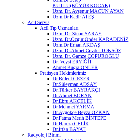
KUTLU(BÜYÜKKOÇAK)
Uzm. Dr. Ayşenur MACUN AYAN
Uzm.Dr.Kadir ATEŞ
Acil Servis
Acil Tıp Uzmanları
Uzm. Dr. Sinan SARAY
Uzm. Dr.Özgür Önder KARADENİZ
Uzm.Dr.Erhan AKDAŞ
Uzm. Dr.Ahmet Cevdet TOKSÖZ
Uzm. Dr. Gamze ÇOPUROĞLU
Dr. Veysi ERYİĞİT
Ahmet Buğra ÖNLER
Pratisyen Hekimlerimiz
Dr.Bülent GEZER
Dr.Süleyman ADSAY
Dr.Türker BAYRAKÇI
Dr.Ahmet BORAN
Dr.Ebru AKÇELİK
Dr.Mehmet YARMA
Dr.Aygökçe Beyza ÖZKAN
Dr.Fatma Merih BİNTEPE
Dr.Hamza ÇELİK
Dr.İrfan BAYAT
Radyoloji Birimi