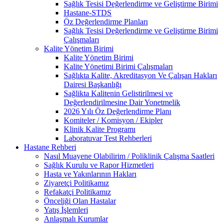
Sağlık Tesisi Değerlendirme ve Geliştirme Birimi
Hastane-STDS
Öz Değerlendirme Planları
Sağlık Tesisi Değerlendirme ve Geliştirme Birimi
Çalışmaları
Kalite Yönetim Birimi
Kalite Yönetim Birimi
Kalite Yönetimi Birimi Çalışmaları
Sağlıkta Kalite, Akreditasyon Ve Çalışan Hakları
Dairesi Başkanlığı
Sağlikta Kalitenin Gelistirilmesi ve
Değerlendirilmesine Dair Yonetmelik
2026 Yılı Öz Değerlendirme Planı
Komiteler / Komisyon / Ekipler
Klinik Kalite Programı
Laboratuvar Test Rehberleri
Hastane Rehberi
Nasıl Muayene Olabilirim / Poliklinik Çalışma Saatleri
Sağlık Kurulu ve Rapor Hizmetleri
Hasta ve Yakınlarının Hakları
Ziyaretçi Politikamız
Refakatçi Politikamız
Önceliği Olan Hastalar
Yatış İşlemleri
Anlaşmalı Kurumlar