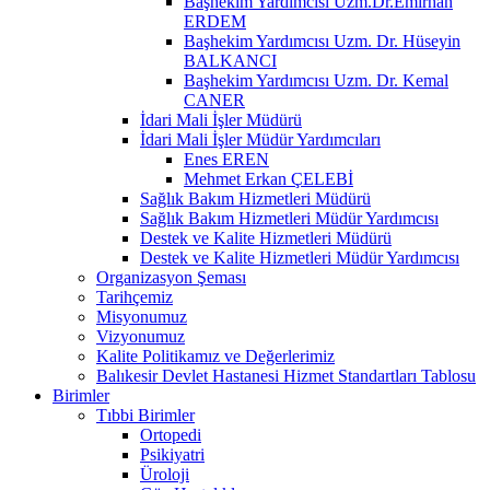
Başhekim Yardımcısı Uzm.Dr.Emirhan
ERDEM
Başhekim Yardımcısı Uzm. Dr. Hüseyin
BALKANCI
Başhekim Yardımcısı Uzm. Dr. Kemal
CANER
İdari Mali İşler Müdürü
İdari Mali İşler Müdür Yardımcıları
Enes EREN
Mehmet Erkan ÇELEBİ
Sağlık Bakım Hizmetleri Müdürü
Sağlık Bakım Hizmetleri Müdür Yardımcısı
Destek ve Kalite Hizmetleri Müdürü
Destek ve Kalite Hizmetleri Müdür Yardımcısı
Organizasyon Şeması
Tarihçemiz
Misyonumuz
Vizyonumuz
Kalite Politikamız ve Değerlerimiz
Balıkesir Devlet Hastanesi Hizmet Standartları Tablosu
Birimler
Tıbbi Birimler
Ortopedi
Psikiyatri
Üroloji