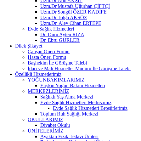
Uzm.Dr.Adil AKŞİT
Uzm.Dr.Mustafa Uğurhan ÇİFTÇİ
Uzm.Dr.Songül ÖZER KADİFE
Uzm.Dr.Tolga AKSÖZ
Uzm.Dr. Alev Cihan ERTEPE
Evde Sağlık Hizmetleri
Dr. Duru Ayten RIZA
Dr. Ebru GÜRLER
Dilek Şikayet
Çalışan Öneri Formu
Hasta Öneri Formu
Başhekim İle Görüşme Talebi
İdari ve Mali Hizmetler Müdürü İle Görüşme Talebi
Özellikli Hizmetlerimiz
YOĞUNBAKIMLARIMIZ
Erişkin Yoğun Bakım Hizmetleri
MERKEZLERİMİZ
Sağlıklı Yaş Alma Merkezi
Evde Sağlık Hizmetleri Merkezimiz
Evde Sağlık Hizmetleri Broşürlerimiz
Toplum Ruh Sağlığı Merkezi
OKULLARIMIZ
Diyabet Okulu
ÜNİTELERİMİZ
Ayaktan Fizik Tedavi Ünitesi