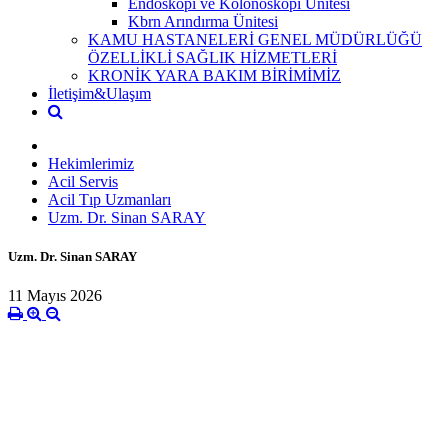
Endoskopi ve Kolonoskopi Ünitesi
Kbrn Arındırma Ünitesi
KAMU HASTANELERİ GENEL MÜDÜRLÜĞÜ
ÖZELLİKLİ SAĞLIK HİZMETLERİ
KRONİK YARA BAKIM BİRİMİMİZ
İletişim&Ulaşım
Hekimlerimiz
Acil Servis
Acil Tıp Uzmanları
Uzm. Dr. Sinan SARAY
Uzm. Dr. Sinan SARAY
11 Mayıs 2026