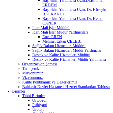
Başhekim Yardımcısı Uzm.Dr.Emirhan
ERDEM
Başhekim Yardımcısı Uzm. Dr. Hüseyin
BALKANCI
Başhekim Yardımcısı Uzm. Dr. Kemal
CANER
İdari Mali İşler Müdürü
İdari Mali İşler Müdür Yardımcıları
Enes EREN
Mehmet Erkan ÇELEBİ
Sağlık Bakım Hizmetleri Müdürü
Sağlık Bakım Hizmetleri Müdür Yardımcısı
Destek ve Kalite Hizmetleri Müdürü
Destek ve Kalite Hizmetleri Müdür Yardımcısı
Organizasyon Şeması
Tarihçemiz
Misyonumuz
Vizyonumuz
Kalite Politikamız ve Değerlerimiz
Balıkesir Devlet Hastanesi Hizmet Standartları Tablosu
Birimler
Tıbbi Birimler
Ortopedi
Psikiyatri
Üroloji