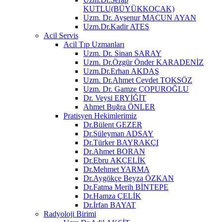
KUTLU(BÜYÜKKOÇAK)
Uzm. Dr. Ayşenur MACUN AYAN
Uzm.Dr.Kadir ATEŞ
Acil Servis
Acil Tıp Uzmanları
Uzm. Dr. Sinan SARAY
Uzm. Dr.Özgür Önder KARADENİZ
Uzm.Dr.Erhan AKDAŞ
Uzm. Dr.Ahmet Cevdet TOKSÖZ
Uzm. Dr. Gamze ÇOPUROĞLU
Dr. Veysi ERYİĞİT
Ahmet Buğra ÖNLER
Pratisyen Hekimlerimiz
Dr.Bülent GEZER
Dr.Süleyman ADSAY
Dr.Türker BAYRAKÇI
Dr.Ahmet BORAN
Dr.Ebru AKÇELİK
Dr.Mehmet YARMA
Dr.Aygökçe Beyza ÖZKAN
Dr.Fatma Merih BİNTEPE
Dr.Hamza ÇELİK
Dr.İrfan BAYAT
Radyoloji Birimi