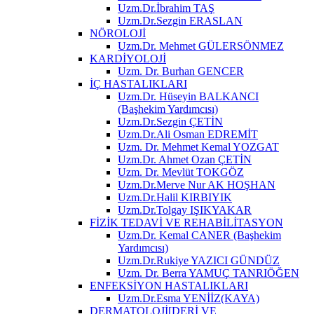
Uzm.Dr.İbrahim TAŞ
Uzm.Dr.Sezgin ERASLAN
NÖROLOJİ
Uzm.Dr. Mehmet GÜLERSÖNMEZ
KARDİYOLOJİ
Uzm. Dr. Burhan GENCER
İÇ HASTALIKLARI
Uzm.Dr. Hüseyin BALKANCI
(Başhekim Yardımcısı)
Uzm.Dr.Sezgin ÇETİN
Uzm.Dr.Ali Osman EDREMİT
Uzm. Dr. Mehmet Kemal YOZGAT
Uzm.Dr. Ahmet Ozan ÇETİN
Uzm. Dr. Mevlüt TOKGÖZ
Uzm.Dr.Merve Nur AK HOŞHAN
Uzm.Dr.Halil KIRBIYIK
Uzm.Dr.Tolgay IŞIKYAKAR
FİZİK TEDAVİ VE REHABİLİTASYON
Uzm.Dr. Kemal CANER (Başhekim
Yardımcısı)
Uzm.Dr.Rukiye YAZICI GÜNDÜZ
Uzm. Dr. Berra YAMUÇ TANRIÖĞEN
ENFEKSİYON HASTALIKLARI
Uzm.Dr.Esma YENİİZ(KAYA)
DERMATOLOJİ[DERİ VE