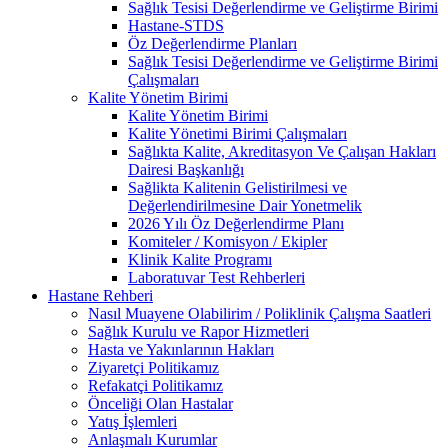
Sağlık Tesisi Değerlendirme ve Geliştirme Birimi
Hastane-STDS
Öz Değerlendirme Planları
Sağlık Tesisi Değerlendirme ve Geliştirme Birimi
Çalışmaları
Kalite Yönetim Birimi
Kalite Yönetim Birimi
Kalite Yönetimi Birimi Çalışmaları
Sağlıkta Kalite, Akreditasyon Ve Çalışan Hakları
Dairesi Başkanlığı
Sağlikta Kalitenin Gelistirilmesi ve
Değerlendirilmesine Dair Yonetmelik
2026 Yılı Öz Değerlendirme Planı
Komiteler / Komisyon / Ekipler
Klinik Kalite Programı
Laboratuvar Test Rehberleri
Hastane Rehberi
Nasıl Muayene Olabilirim / Poliklinik Çalışma Saatleri
Sağlık Kurulu ve Rapor Hizmetleri
Hasta ve Yakınlarının Hakları
Ziyaretçi Politikamız
Refakatçi Politikamız
Önceliği Olan Hastalar
Yatış İşlemleri
Anlaşmalı Kurumlar