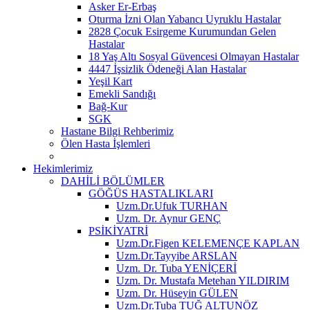
Asker Er-Erbaş
Oturma İzni Olan Yabancı Uyruklu Hastalar
2828 Çocuk Esirgeme Kurumundan Gelen
Hastalar
18 Yaş Altı Sosyal Güvencesi Olmayan Hastalar
4447 İşsizlik Ödeneği Alan Hastalar
Yeşil Kart
Emekli Sandığı
Bağ-Kur
SGK
Hastane Bilgi Rehberimiz
Ölen Hasta İşlemleri
Hekimlerimiz
DAHİLİ BÖLÜMLER
GÖĞÜS HASTALIKLARI
Uzm.Dr.Ufuk TURHAN
Uzm. Dr. Aynur GENÇ
PSİKİYATRİ
Uzm.Dr.Figen KELEMENÇE KAPLAN
Uzm.Dr.Tayyibe ARSLAN
Uzm. Dr. Tuba YENİÇERİ
Uzm. Dr. Mustafa Metehan YILDIRIM
Uzm. Dr. Hüseyin GÜLEN
Uzm.Dr.Tuba TUĞ ALTUNÖZ