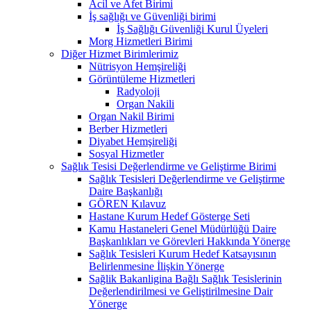
Acil ve Afet Birimi
İş sağlığı ve Güvenliği birimi
İş Sağlığı Güvenliği Kurul Üyeleri
Morg Hizmetleri Birimi
Diğer Hizmet Birimlerimiz
Nütrisyon Hemşireliği
Görüntüleme Hizmetleri
Radyoloji
Organ Nakili
Organ Nakil Birimi
Berber Hizmetleri
Diyabet Hemşireliği
Sosyal Hizmetler
Sağlık Tesisi Değerlendirme ve Geliştirme Birimi
Sağlık Tesisleri Değerlendirme ve Geliştirme
Daire Başkanlığı
GÖREN Kılavuz
Hastane Kurum Hedef Gösterge Seti
Kamu Hastaneleri Genel Müdürlüğü Daire
Başkanlıkları ve Görevleri Hakkında Yönerge
Sağlık Tesisleri Kurum Hedef Katsayısının
Belirlenmesine İlişkin Yönerge
Sağlik Bakanligina Bağlı Sağlık Tesislerinin
Değerlendirilmesi ve Geliştirilmesine Dair
Yönerge