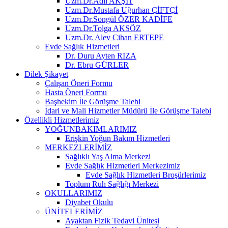
Uzm.Dr.Adil AKŞİT
Uzm.Dr.Mustafa Uğurhan ÇİFTÇİ
Uzm.Dr.Songül ÖZER KADİFE
Uzm.Dr.Tolga AKSÖZ
Uzm.Dr. Alev Cihan ERTEPE
Evde Sağlık Hizmetleri
Dr. Duru Ayten RIZA
Dr. Ebru GÜRLER
Dilek Şikayet
Çalışan Öneri Formu
Hasta Öneri Formu
Başhekim İle Görüşme Talebi
İdari ve Mali Hizmetler Müdürü İle Görüşme Talebi
Özellikli Hizmetlerimiz
YOĞUNBAKIMLARIMIZ
Erişkin Yoğun Bakım Hizmetleri
MERKEZLERİMİZ
Sağlıklı Yaş Alma Merkezi
Evde Sağlık Hizmetleri Merkezimiz
Evde Sağlık Hizmetleri Broşürlerimiz
Toplum Ruh Sağlığı Merkezi
OKULLARIMIZ
Diyabet Okulu
ÜNİTELERİMİZ
Ayaktan Fizik Tedavi Ünitesi