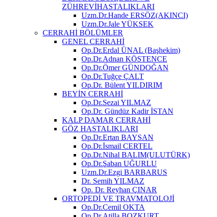
ZÜHREVİHASTALIKLARI
Uzm.Dr.Hande ERSÖZ(AKINCI)
Uzm.Dr.Jale YÜKSEK
CERRAHİ BÖLÜMLER
GENEL CERRAHİ
Op.Dr.Erdal ÜNAL (Başhekim)
Op.Dr.Adnan KÖSTENCE
Op.Dr.Ömer GÜNDOĞAN
Op.Dr.Tuğçe ÇALT
Op.Dr. Bülent YILDIRIM
BEYİN CERRAHİ
Op.Dr.Sezai YILMAZ
Op.Dr. Gündüz Kadir İSTAN
KALP DAMAR CERRAHİ
GÖZ HASTALIKLARI
Op.Dr.Ertan BAYSAN
Op.Dr.İsmail CERTEL
Op.Dr.Nihal BALIM(ULUTÜRK)
Op.Dr.Şaban UĞURLU
Uzm.Dr.Ezgi BARBARUS
Dr. Semih YILMAZ
Op. Dr. Reyhan ÇINAR
ORTOPEDİ VE TRAVMATOLOJİ
Op.Dr.Cemil OKTA
Op.Dr.Atilla BOZKURT