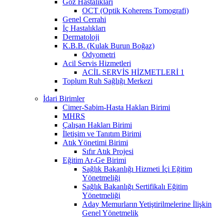
Göz Hastalıkları
OCT (Optik Koherens Tomografi)
Genel Cerrahi
İç Hastalıkları
Dermatoloji
K.B.B. (Kulak Burun Boğaz)
Odyometri
Acil Servis Hizmetleri
ACİL SERVİS HİZMETLERİ 1
Toplum Ruh Sağlığı Merkezi
İdari Birimler
Cimer-Sabim-Hasta Hakları Birimi
MHRS
Çalışan Hakları Birimi
İletişim ve Tanıtım Birimi
Atık Yönetimi Birimi
Sıfır Atık Projesi
Eğitim Ar-Ge Birimi
Sağlık Bakanlığı Hizmeti İçi Eğitim
Yönetmeliği
Sağlık Bakanlığı Sertifikalı Eğitim
Yönetmeliği
Aday Memurların Yetiştirilmelerine İlişkin
Genel Yönetmelik