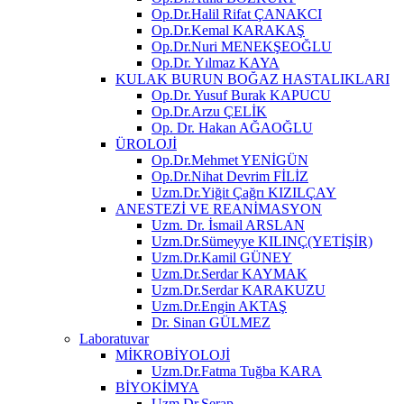
Op.Dr.Halil Rifat ÇANAKCI
Op.Dr.Kemal KARAKAŞ
Op.Dr.Nuri MENEKŞEOĞLU
Op.Dr. Yılmaz KAYA
KULAK BURUN BOĞAZ HASTALIKLARI
Op.Dr. Yusuf Burak KAPUCU
Op.Dr.Arzu ÇELİK
Op. Dr. Hakan AĞAOĞLU
ÜROLOJİ
Op.Dr.Mehmet YENİGÜN
Op.Dr.Nihat Devrim FİLİZ
Uzm.Dr.Yiğit Çağrı KIZILÇAY
ANESTEZİ VE REANİMASYON
Uzm. Dr. İsmail ARSLAN
Uzm.Dr.Sümeyye KILINÇ(YETİŞİR)
Uzm.Dr.Kamil GÜNEY
Uzm.Dr.Serdar KAYMAK
Uzm.Dr.Serdar KARAKUZU
Uzm.Dr.Engin AKTAŞ
Dr. Sinan GÜLMEZ
Laboratuvar
MİKROBİYOLOJİ
Uzm.Dr.Fatma Tuğba KARA
BİYOKİMYA
Uzm.Dr.Serap