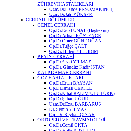
ZÜHREVİHASTALIKLARI
Uzm.Dr.Hande ERSÖZ(AKINCI)
Uzm.Dr.Jale YÜKSEK
CERRAHİ BÖLÜMLER
GENEL CERRAHİ
Op.Dr.Erdal ÜNAL (Başhekim)
Op.Dr.Adnan KÖSTENCE
Op.Dr.Ömer GÜNDOĞAN
Op.Dr.Tuğçe ÇALT
Op.Dr. Bülent YILDIRIM
BEYİN CERRAHİ
Op.Dr.Sezai YILMAZ
Op.Dr. Gündüz Kadir İSTAN
KALP DAMAR CERRAHİ
GÖZ HASTALIKLARI
Op.Dr.Ertan BAYSAN
Op.Dr.İsmail CERTEL
Op.Dr.Nihal BALIM(ULUTÜRK)
Op.Dr.Şaban UĞURLU
Uzm.Dr.Ezgi BARBARUS
Dr. Semih YILMAZ
Op. Dr. Reyhan ÇINAR
ORTOPEDİ VE TRAVMATOLOJİ
Op.Dr.Cemil OKTA
Op.Dr.Atilla BOZKURT