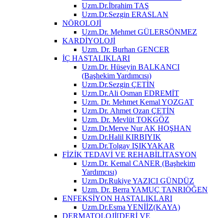
Uzm.Dr.İbrahim TAŞ
Uzm.Dr.Sezgin ERASLAN
NÖROLOJİ
Uzm.Dr. Mehmet GÜLERSÖNMEZ
KARDİYOLOJİ
Uzm. Dr. Burhan GENCER
İÇ HASTALIKLARI
Uzm.Dr. Hüseyin BALKANCI
(Başhekim Yardımcısı)
Uzm.Dr.Sezgin ÇETİN
Uzm.Dr.Ali Osman EDREMİT
Uzm. Dr. Mehmet Kemal YOZGAT
Uzm.Dr. Ahmet Ozan ÇETİN
Uzm. Dr. Mevlüt TOKGÖZ
Uzm.Dr.Merve Nur AK HOŞHAN
Uzm.Dr.Halil KIRBIYIK
Uzm.Dr.Tolgay IŞIKYAKAR
FİZİK TEDAVİ VE REHABİLİTASYON
Uzm.Dr. Kemal CANER (Başhekim
Yardımcısı)
Uzm.Dr.Rukiye YAZICI GÜNDÜZ
Uzm. Dr. Berra YAMUÇ TANRIÖĞEN
ENFEKSİYON HASTALIKLARI
Uzm.Dr.Esma YENİİZ(KAYA)
DERMATOLOJİ[DERİ VE