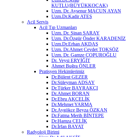
KUTLU(BÜYÜKKOÇAK)
Uzm. Dr. Ayşenur MACUN AYAN
Uzm.Dr.Kadir ATEŞ
Acil Servis
Acil Tıp Uzmanları
Uzm. Dr. Sinan SARAY
Uzm. Dr.Özgür Önder KARADENİZ
Uzm.Dr.Erhan AKDAŞ
Uzm. Dr.Ahmet Cevdet TOKSÖZ
Uzm. Dr. Gamze ÇOPUROĞLU
Dr. Veysi ERYİĞİT
Ahmet Buğra ÖNLER
Pratisyen Hekimlerimiz
Dr.Bülent GEZER
Dr.Süleyman ADSAY
Dr.Türker BAYRAKÇI
Dr.Ahmet BORAN
Dr.Ebru AKÇELİK
Dr.Mehmet YARMA
Dr.Aygökçe Beyza ÖZKAN
Dr.Fatma Merih BİNTEPE
Dr.Hamza ÇELİK
Dr.İrfan BAYAT
Radyoloji Birimi