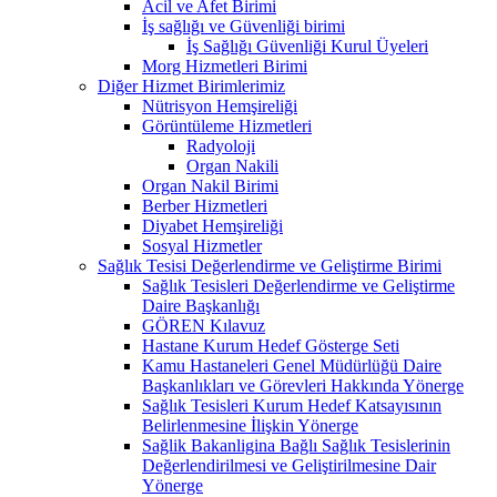
Acil ve Afet Birimi
İş sağlığı ve Güvenliği birimi
İş Sağlığı Güvenliği Kurul Üyeleri
Morg Hizmetleri Birimi
Diğer Hizmet Birimlerimiz
Nütrisyon Hemşireliği
Görüntüleme Hizmetleri
Radyoloji
Organ Nakili
Organ Nakil Birimi
Berber Hizmetleri
Diyabet Hemşireliği
Sosyal Hizmetler
Sağlık Tesisi Değerlendirme ve Geliştirme Birimi
Sağlık Tesisleri Değerlendirme ve Geliştirme
Daire Başkanlığı
GÖREN Kılavuz
Hastane Kurum Hedef Gösterge Seti
Kamu Hastaneleri Genel Müdürlüğü Daire
Başkanlıkları ve Görevleri Hakkında Yönerge
Sağlık Tesisleri Kurum Hedef Katsayısının
Belirlenmesine İlişkin Yönerge
Sağlik Bakanligina Bağlı Sağlık Tesislerinin
Değerlendirilmesi ve Geliştirilmesine Dair
Yönerge