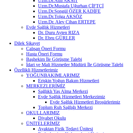
Uzm.Dr.Adil AKŞİT
Uzm.Dr.Mustafa Uğurhan ÇİFTÇİ
Uzm.Dr.Songül ÖZER KADİFE
Uzm.Dr.Tolga AKSÖZ
Uzm.Dr. Alev Cihan ERTEPE
Evde Sağlık Hizmetleri
Dr. Duru Ayten RIZA
Dr. Ebru GÜRLER
Dilek Şikayet
Çalışan Öneri Formu
Hasta Öneri Formu
Başhekim İle Görüşme Talebi
İdari ve Mali Hizmetler Müdürü İle Görüşme Talebi
Özellikli Hizmetlerimiz
YOĞUNBAKIMLARIMIZ
Erişkin Yoğun Bakım Hizmetleri
MERKEZLERİMİZ
Sağlıklı Yaş Alma Merkezi
Evde Sağlık Hizmetleri Merkezimiz
Evde Sağlık Hizmetleri Broşürlerimiz
Toplum Ruh Sağlığı Merkezi
OKULLARIMIZ
Diyabet Okulu
ÜNİTELERİMİZ
Ayaktan Fizik Tedavi Ünitesi