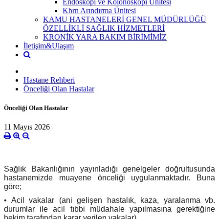
Endoskopi ve Kolonoskopi Ünitesi
Kbrn Arındırma Ünitesi
KAMU HASTANELERİ GENEL MÜDÜRLÜĞÜ
ÖZELLİKLİ SAĞLIK HİZMETLERİ
KRONİK YARA BAKIM BİRİMİMİZ
İletişim&Ulaşım
Hastane Rehberi
Önceliği Olan Hastalar
Önceliği Olan Hastalar
11 Mayıs 2026
Sağlık Bakanlığının yayınladığı genelgeler doğrultusunda
hastanemizde muayene önceliği uygulanmaktadır. Buna
göre;
• Acil vakalar (ani gelişen hastalık, kaza, yaralanma vb.
durumlar ile acil tıbbi müdahale yapılmasına gerektiğine
hekim tarafından karar verilen vakalar)