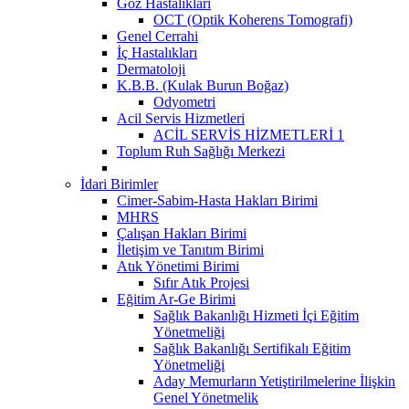
Göz Hastalıkları
OCT (Optik Koherens Tomografi)
Genel Cerrahi
İç Hastalıkları
Dermatoloji
K.B.B. (Kulak Burun Boğaz)
Odyometri
Acil Servis Hizmetleri
ACİL SERVİS HİZMETLERİ 1
Toplum Ruh Sağlığı Merkezi
İdari Birimler
Cimer-Sabim-Hasta Hakları Birimi
MHRS
Çalışan Hakları Birimi
İletişim ve Tanıtım Birimi
Atık Yönetimi Birimi
Sıfır Atık Projesi
Eğitim Ar-Ge Birimi
Sağlık Bakanlığı Hizmeti İçi Eğitim
Yönetmeliği
Sağlık Bakanlığı Sertifikalı Eğitim
Yönetmeliği
Aday Memurların Yetiştirilmelerine İlişkin
Genel Yönetmelik