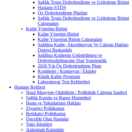
Sağlık Tesisi Değerlendirme ve Geliştirme Birimi
Hastane-STDS
Öz Değerlendirme Planları
Sağlık Tesisi Değerlendirme ve Geliştirme Birimi
Çalışmaları
Kalite Yönetim Birimi
Kalite Yönetim Birimi
Kalite Yönetimi Birimi Çalışmaları
Sağlıkta Kalite, Akreditasyon Ve Çalışan Hakları
Dairesi Başkanlığı
Sağlikta Kalitenin Gelistirilmesi ve
Değerlendirilmesine Dair Yonetmelik
2026 Yılı Öz Değerlendirme Planı
Komiteler / Komisyon / Ekipler
Klinik Kalite Programı
Laboratuvar Test Rehberleri
Hastane Rehberi
Nasıl Muayene Olabilirim / Poliklinik Çalışma Saatleri
Sağlık Kurulu ve Rapor Hizmetleri
Hasta ve Yakınlarının Hakları
Ziyaretçi Politikamız
Refakatçi Politikamız
Önceliği Olan Hastalar
Yatış İşlemleri
Anlaşmalı Kurumlar