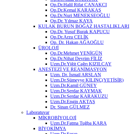
Op.Dr.Halil Rifat ÇANAKCI
Op.Dr.Kemal KARAKAŞ
Op.Dr.Nuri MENEKŞEOĞLU
Op.Dr. Yılmaz KAYA
KULAK BURUN BOĞAZ HASTALIKLARI
Op.Dr. Yusuf Burak KAPUCU
Op.Dr.Arzu ÇELİK
Op. Dr. Hakan AĞAOĞLU
ÜROLOJİ
Op.Dr.Mehmet YENİGÜN
Op.Dr.Nihat Devrim FİLİZ
Uzm.Dr.Yiğit Çağrı KIZILÇAY
ANESTEZİ VE REANİMASYON
Uzm. Dr. İsmail ARSLAN
Uzm.Dr.Sümeyye KILINÇ(YETİŞİR)
Uzm.Dr.Kamil GÜNEY
Uzm.Dr.Serdar KAYMAK
Uzm.Dr.Serdar KARAKUZU
Uzm.Dr.Engin AKTAŞ
Dr. Sinan GÜLMEZ
Laboratuvar
MİKROBİYOLOJİ
Uzm.Dr.Fatma Tuğba KARA
BİYOKİMYA
Uzm.Dr.Serap