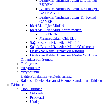
Başhekim Yardımcısı Uzm.Dr.Emirhan
ERDEM
Başhekim Yardımcısı Uzm. Dr. Hüseyin
BALKANCI
Başhekim Yardımcısı Uzm. Dr. Kemal
CANER
İdari Mali İşler Müdürü
İdari Mali İşler Müdür Yardımcıları
Enes EREN
Mehmet Erkan ÇELEBİ
Sağlık Bakım Hizmetleri Müdürü
Sağlık Bakım Hizmetleri Müdür Yardımcısı
Destek ve Kalite Hizmetleri Müdürü
Destek ve Kalite Hizmetleri Müdür Yardımcısı
Organizasyon Şeması
Tarihçemiz
Misyonumuz
Vizyonumuz
Kalite Politikamız ve Değerlerimiz
Balıkesir Devlet Hastanesi Hizmet Standartları Tablosu
Birimler
Tıbbi Birimler
Ortopedi
Psikiyatri
Üroloji