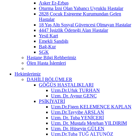
Asker Er-Erbaş
Oturma İzni Olan Yabancı Uyruklu Hastalar
2828 Çocuk Esirgeme Kurumundan Gelen
Hastalar
18 Yaş Altı Sosyal Güvencesi Olmayan Hastalar
4447 İşsizlik Ödeneği Alan Hastalar
Yeşil Kart
Emekli Sandığı
Bağ-Kur
SGK
Hastane Bilgi Rehberimiz
Ölen Hasta İşlemleri
Hekimlerimiz
DAHİLİ BÖLÜMLER
GÖĞÜS HASTALIKLARI
Uzm.Dr.Ufuk TURHAN
Uzm. Dr. Aynur GENÇ
PSİKİYATRİ
Uzm.Dr.Figen KELEMENÇE KAPLAN
Uzm.Dr.Tayyibe ARSLAN
Uzm. Dr. Tuba YENİÇERİ
Uzm. Dr. Mustafa Metehan YILDIRIM
Uzm. Dr. Hüseyin GÜLEN
Uzm.Dr.Tuba TUĞ ALTUNÖZ