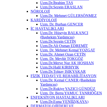
Uzm.Dr.İbrahim TAŞ
Uzm.Dr.Sezgin ERASLAN
NÖROLOJİ
Uzm.Dr. Mehmet GÜLERSÖNMEZ
KARDİYOLOJİ
Uzm. Dr. Burhan GENCER
İÇ HASTALIKLARI
Uzm.Dr. Hüseyin BALKANCI
(Başhekim Yardımcısı)
Uzm.Dr.Sezgin ÇETİN
Uzm.Dr.Ali Osman EDREMİT
Uzm. Dr. Mehmet Kemal YOZGAT
Uzm.Dr. Ahmet Ozan ÇETİN
Uzm. Dr. Mevlüt TOKGÖZ
Uzm.Dr.Merve Nur AK HOŞHAN
Uzm.Dr.Halil KIRBIYIK
Uzm.Dr.Tolgay IŞIKYAKAR
FİZİK TEDAVİ VE REHABİLİTASYON
Uzm.Dr. Kemal CANER (Başhekim
Yardımcısı)
Uzm.Dr.Rukiye YAZICI GÜNDÜZ
Uzm. Dr. Berra YAMUÇ TANRIÖĞEN
ENFEKSİYON HASTALIKLARI
Uzm.Dr.Esma YENİİZ(KAYA)
DERMATOLOJİ[DERİ VE