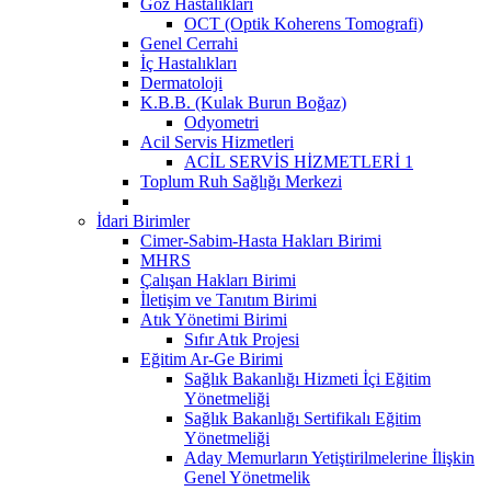
Göz Hastalıkları
OCT (Optik Koherens Tomografi)
Genel Cerrahi
İç Hastalıkları
Dermatoloji
K.B.B. (Kulak Burun Boğaz)
Odyometri
Acil Servis Hizmetleri
ACİL SERVİS HİZMETLERİ 1
Toplum Ruh Sağlığı Merkezi
İdari Birimler
Cimer-Sabim-Hasta Hakları Birimi
MHRS
Çalışan Hakları Birimi
İletişim ve Tanıtım Birimi
Atık Yönetimi Birimi
Sıfır Atık Projesi
Eğitim Ar-Ge Birimi
Sağlık Bakanlığı Hizmeti İçi Eğitim
Yönetmeliği
Sağlık Bakanlığı Sertifikalı Eğitim
Yönetmeliği
Aday Memurların Yetiştirilmelerine İlişkin
Genel Yönetmelik