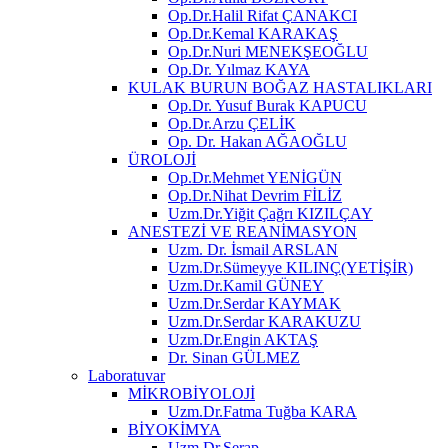
Op.Dr.Halil Rifat ÇANAKCI
Op.Dr.Kemal KARAKAŞ
Op.Dr.Nuri MENEKŞEOĞLU
Op.Dr. Yılmaz KAYA
KULAK BURUN BOĞAZ HASTALIKLARI
Op.Dr. Yusuf Burak KAPUCU
Op.Dr.Arzu ÇELİK
Op. Dr. Hakan AĞAOĞLU
ÜROLOJİ
Op.Dr.Mehmet YENİGÜN
Op.Dr.Nihat Devrim FİLİZ
Uzm.Dr.Yiğit Çağrı KIZILÇAY
ANESTEZİ VE REANİMASYON
Uzm. Dr. İsmail ARSLAN
Uzm.Dr.Sümeyye KILINÇ(YETİŞİR)
Uzm.Dr.Kamil GÜNEY
Uzm.Dr.Serdar KAYMAK
Uzm.Dr.Serdar KARAKUZU
Uzm.Dr.Engin AKTAŞ
Dr. Sinan GÜLMEZ
Laboratuvar
MİKROBİYOLOJİ
Uzm.Dr.Fatma Tuğba KARA
BİYOKİMYA
Uzm.Dr.Serap