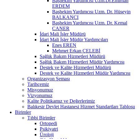
Başhekim Yardımcısı Uzm.Dr.Emirhan
ERDEM
Başhekim Yardımcısı Uzm. Dr. Hüseyin
BALKANCI
Başhekim Yardımcısı Uzm. Dr. Kemal
CANER
İdari Mali İşler Müdürü
İdari Mali İşler Müdür Yardımcıları
Enes EREN
Mehmet Erkan ÇELEBİ
Sağlık Bakım Hizmetleri Müdürü
Sağlık Bakım Hizmetleri Müdür Yardımcısı
Destek ve Kalite Hizmetleri Müdürü
Destek ve Kalite Hizmetleri Müdür Yardımcısı
Organizasyon Şeması
Tarihçemiz
Misyonumuz
Vizyonumuz
Kalite Politikamız ve Değerlerimiz
Balıkesir Devlet Hastanesi Hizmet Standartları Tablosu
Birimler
Tıbbi Birimler
Ortopedi
Psikiyatri
Üroloji