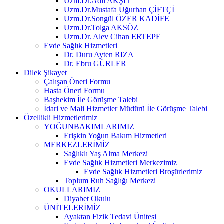
Uzm.Dr.Adil AKŞİT
Uzm.Dr.Mustafa Uğurhan ÇİFTÇİ
Uzm.Dr.Songül ÖZER KADİFE
Uzm.Dr.Tolga AKSÖZ
Uzm.Dr. Alev Cihan ERTEPE
Evde Sağlık Hizmetleri
Dr. Duru Ayten RIZA
Dr. Ebru GÜRLER
Dilek Şikayet
Çalışan Öneri Formu
Hasta Öneri Formu
Başhekim İle Görüşme Talebi
İdari ve Mali Hizmetler Müdürü İle Görüşme Talebi
Özellikli Hizmetlerimiz
YOĞUNBAKIMLARIMIZ
Erişkin Yoğun Bakım Hizmetleri
MERKEZLERİMİZ
Sağlıklı Yaş Alma Merkezi
Evde Sağlık Hizmetleri Merkezimiz
Evde Sağlık Hizmetleri Broşürlerimiz
Toplum Ruh Sağlığı Merkezi
OKULLARIMIZ
Diyabet Okulu
ÜNİTELERİMİZ
Ayaktan Fizik Tedavi Ünitesi