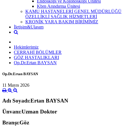
Endoskopi ve Kolonoskopi Ünitesi
Kbrn Arındırma Ünitesi
KAMU HASTANELERİ GENEL MÜDÜRLÜĞÜ
ÖZELLİKLİ SAĞLIK HİZMETLERİ
KRONİK YARA BAKIM BİRİMİMİZ
İletişim&Ulaşım
Hekimlerimiz
CERRAHİ BÖLÜMLER
GÖZ HASTALIKLARI
Op.Dr.Ertan BAYSAN
Op.Dr.Ertan BAYSAN
11 Mayıs 2026
Adı Soyadı:Ertan BAYSAN
Ünvanı:Uzman Doktor
Branşı:Göz