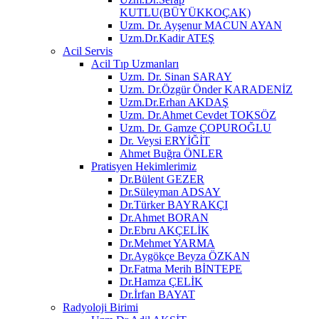
KUTLU(BÜYÜKKOÇAK)
Uzm. Dr. Ayşenur MACUN AYAN
Uzm.Dr.Kadir ATEŞ
Acil Servis
Acil Tıp Uzmanları
Uzm. Dr. Sinan SARAY
Uzm. Dr.Özgür Önder KARADENİZ
Uzm.Dr.Erhan AKDAŞ
Uzm. Dr.Ahmet Cevdet TOKSÖZ
Uzm. Dr. Gamze ÇOPUROĞLU
Dr. Veysi ERYİĞİT
Ahmet Buğra ÖNLER
Pratisyen Hekimlerimiz
Dr.Bülent GEZER
Dr.Süleyman ADSAY
Dr.Türker BAYRAKÇI
Dr.Ahmet BORAN
Dr.Ebru AKÇELİK
Dr.Mehmet YARMA
Dr.Aygökçe Beyza ÖZKAN
Dr.Fatma Merih BİNTEPE
Dr.Hamza ÇELİK
Dr.İrfan BAYAT
Radyoloji Birimi