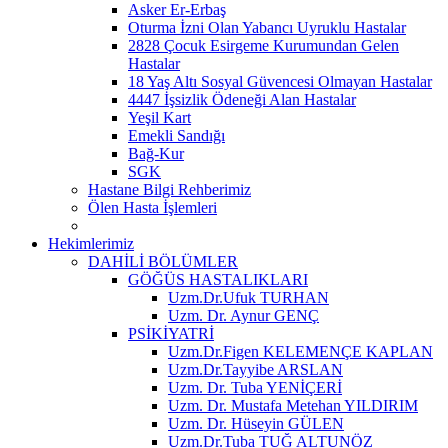
Asker Er-Erbaş
Oturma İzni Olan Yabancı Uyruklu Hastalar
2828 Çocuk Esirgeme Kurumundan Gelen
Hastalar
18 Yaş Altı Sosyal Güvencesi Olmayan Hastalar
4447 İşsizlik Ödeneği Alan Hastalar
Yeşil Kart
Emekli Sandığı
Bağ-Kur
SGK
Hastane Bilgi Rehberimiz
Ölen Hasta İşlemleri
Hekimlerimiz
DAHİLİ BÖLÜMLER
GÖĞÜS HASTALIKLARI
Uzm.Dr.Ufuk TURHAN
Uzm. Dr. Aynur GENÇ
PSİKİYATRİ
Uzm.Dr.Figen KELEMENÇE KAPLAN
Uzm.Dr.Tayyibe ARSLAN
Uzm. Dr. Tuba YENİÇERİ
Uzm. Dr. Mustafa Metehan YILDIRIM
Uzm. Dr. Hüseyin GÜLEN
Uzm.Dr.Tuba TUĞ ALTUNÖZ