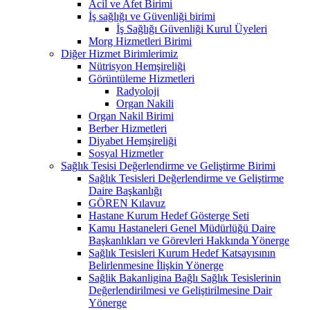
Acil ve Afet Birimi
İş sağlığı ve Güvenliği birimi
İş Sağlığı Güvenliği Kurul Üyeleri
Morg Hizmetleri Birimi
Diğer Hizmet Birimlerimiz
Nütrisyon Hemşireliği
Görüntüleme Hizmetleri
Radyoloji
Organ Nakili
Organ Nakil Birimi
Berber Hizmetleri
Diyabet Hemşireliği
Sosyal Hizmetler
Sağlık Tesisi Değerlendirme ve Geliştirme Birimi
Sağlık Tesisleri Değerlendirme ve Geliştirme
Daire Başkanlığı
GÖREN Kılavuz
Hastane Kurum Hedef Gösterge Seti
Kamu Hastaneleri Genel Müdürlüğü Daire
Başkanlıkları ve Görevleri Hakkında Yönerge
Sağlık Tesisleri Kurum Hedef Katsayısının
Belirlenmesine İlişkin Yönerge
Sağlik Bakanligina Bağlı Sağlık Tesislerinin
Değerlendirilmesi ve Geliştirilmesine Dair
Yönerge