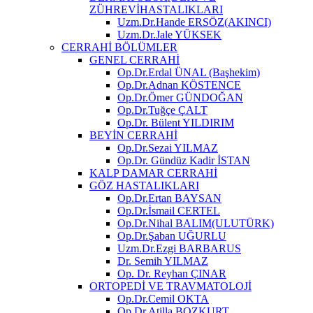
ZÜHREVİHASTALIKLARI
Uzm.Dr.Hande ERSÖZ(AKINCI)
Uzm.Dr.Jale YÜKSEK
CERRAHİ BÖLÜMLER
GENEL CERRAHİ
Op.Dr.Erdal ÜNAL (Başhekim)
Op.Dr.Adnan KÖSTENCE
Op.Dr.Ömer GÜNDOĞAN
Op.Dr.Tuğçe ÇALT
Op.Dr. Bülent YILDIRIM
BEYİN CERRAHİ
Op.Dr.Sezai YILMAZ
Op.Dr. Gündüz Kadir İSTAN
KALP DAMAR CERRAHİ
GÖZ HASTALIKLARI
Op.Dr.Ertan BAYSAN
Op.Dr.İsmail CERTEL
Op.Dr.Nihal BALIM(ULUTÜRK)
Op.Dr.Şaban UĞURLU
Uzm.Dr.Ezgi BARBARUS
Dr. Semih YILMAZ
Op. Dr. Reyhan ÇINAR
ORTOPEDİ VE TRAVMATOLOJİ
Op.Dr.Cemil OKTA
Op.Dr.Atilla BOZKURT