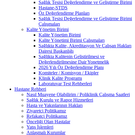
Sağlık Tesisi Değerlendirme ve Geliştirme Birimi
Hastane-STDS
Öz Değerlendirme Planları
Sağlık Tesisi Değerlendirme ve Geliştirme Birimi
Çalışmaları
Kalite Yönetim Birimi
Kalite Yönetim Birimi
Kalite Yönetimi Birimi Çalışmaları
Sağlıkta Kalite, Akreditasyon Ve Çalışan Hakları
Dairesi Başkanlığı
Sağlikta Kalitenin Gelistirilmesi ve
Değerlendirilmesine Dair Yonetmelik
2026 Yılı Öz Değerlendirme Planı
Komiteler / Komisyon / Ekipler
Klinik Kalite Programı
Laboratuvar Test Rehberleri
Hastane Rehberi
Nasıl Muayene Olabilirim / Poliklinik Çalışma Saatleri
Sağlık Kurulu ve Rapor Hizmetleri
Hasta ve Yakınlarının Hakları
Ziyaretçi Politikamız
Refakatçi Politikamız
Önceliği Olan Hastalar
Yatış İşlemleri
Anlaşmalı Kurumlar