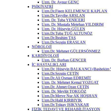
Uzm. Dr. Aynur GENÇ
PSİKİYATRİ
Uzm.Dr.Figen KELEMENÇE KAPLAN
Uzm.Dr.Tayyibe ARSLAN
Uzm. Dr. Tuba YENİÇERİ
Uzm. Dr. Mustafa Metehan YILDIRIM
Uzm. Dr. Hüseyin GÜLEN
Uzm.Dr.Tuba TUĞ ALTUNÖZ
Uzm.Dr.İbrahim TAŞ
Uzm.Dr.Sezgin ERASLAN
NÖROLOJİ
Uzm.Dr. Mehmet GÜLERSÖNMEZ
KARDİYOLOJİ
Uzm. Dr. Burhan GENCER
İÇ HASTALIKLARI
Uzm.Dr. Hüseyin BALKANCI (Başhekim Ya
Uzm.Dr.Sezgin ÇETİN
Uzm.Dr.Ali Osman EDREMİT
Uzm. Dr. Mehmet Kemal YOZGAT
Uzm.Dr. Ahmet Ozan ÇETİN
Uzm. Dr. Mevlüt TOKGÖZ
Uzm.Dr.Merve Nur AK HOŞHAN
Uzm.Dr.Halil KIRBIYIK
Uzm.Dr.Tolgay IŞIKYAKAR
FİZİK TEDAVİ VE REHABİLİTASYON