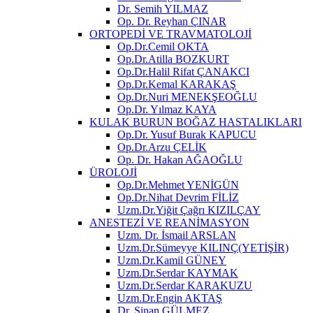
Dr. Semih YILMAZ
Op. Dr. Reyhan ÇINAR
ORTOPEDİ VE TRAVMATOLOJİ
Op.Dr.Cemil OKTA
Op.Dr.Atilla BOZKURT
Op.Dr.Halil Rifat ÇANAKCI
Op.Dr.Kemal KARAKAŞ
Op.Dr.Nuri MENEKŞEOĞLU
Op.Dr. Yılmaz KAYA
KULAK BURUN BOĞAZ HASTALIKLARI
Op.Dr. Yusuf Burak KAPUCU
Op.Dr.Arzu ÇELİK
Op. Dr. Hakan AĞAOĞLU
ÜROLOJİ
Op.Dr.Mehmet YENİGÜN
Op.Dr.Nihat Devrim FİLİZ
Uzm.Dr.Yiğit Çağrı KIZILÇAY
ANESTEZİ VE REANİMASYON
Uzm. Dr. İsmail ARSLAN
Uzm.Dr.Sümeyye KILINÇ(YETİŞİR)
Uzm.Dr.Kamil GÜNEY
Uzm.Dr.Serdar KAYMAK
Uzm.Dr.Serdar KARAKUZU
Uzm.Dr.Engin AKTAŞ
Dr. Sinan GÜLMEZ