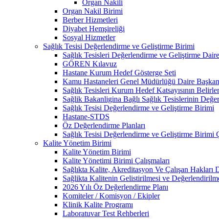
Organ Nakili
Organ Nakil Birimi
Berber Hizmetleri
Diyabet Hemşireliği
Sosyal Hizmetler
Sağlık Tesisi Değerlendirme ve Geliştirme Birimi
Sağlık Tesisleri Değerlendirme ve Geliştirme Dair
GÖREN Kılavuz
Hastane Kurum Hedef Gösterge Seti
Kamu Hastaneleri Genel Müdürlüğü Daire Başkanl
Sağlık Tesisleri Kurum Hedef Katsayısının Belirle
Sağlik Bakanligina Bağlı Sağlık Tesislerinin Değer
Sağlık Tesisi Değerlendirme ve Geliştirme Birimi
Hastane-STDS
Öz Değerlendirme Planları
Sağlık Tesisi Değerlendirme ve Geliştirme Birimi 
Kalite Yönetim Birimi
Kalite Yönetim Birimi
Kalite Yönetimi Birimi Çalışmaları
Sağlıkta Kalite, Akreditasyon Ve Çalışan Hakları D
Sağlikta Kalitenin Gelistirilmesi ve Değerlendiril
2026 Yılı Öz Değerlendirme Planı
Komiteler / Komisyon / Ekipler
Klinik Kalite Programı
Laboratuvar Test Rehberleri