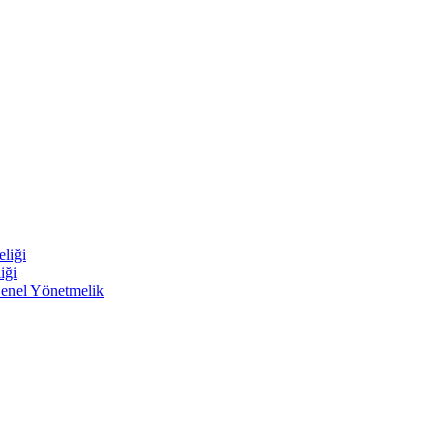
liği
iği
Genel Yönetmelik