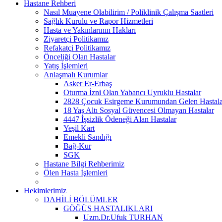
Hastane Rehberi
Nasıl Muayene Olabilirim / Poliklinik Çalışma Saatleri
Sağlık Kurulu ve Rapor Hizmetleri
Hasta ve Yakınlarının Hakları
Ziyaretçi Politikamız
Refakatçi Politikamız
Önceliği Olan Hastalar
Yatış İşlemleri
Anlaşmalı Kurumlar
Asker Er-Erbaş
Oturma İzni Olan Yabancı Uyruklu Hastalar
2828 Çocuk Esirgeme Kurumundan Gelen Hastala
18 Yaş Altı Sosyal Güvencesi Olmayan Hastalar
4447 İşsizlik Ödeneği Alan Hastalar
Yeşil Kart
Emekli Sandığı
Bağ-Kur
SGK
Hastane Bilgi Rehberimiz
Ölen Hasta İşlemleri
Hekimlerimiz
DAHİLİ BÖLÜMLER
GÖĞÜS HASTALIKLARI
Uzm.Dr.Ufuk TURHAN