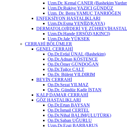
Uzm.Dr. Kemal CANER (Başhekim Yardımc
Uzm.Dr.Rukiye YAZICI GÜNDÜZ
Uzm. Dr. Berra YAMUÇ TANRIÖĞEN
ENFEKSİYON HASTALIKLARI
Uzm.Dr.Esma YENİİZ(KAYA)
DERMATOLOJİ[DERİ VE ZÜHREVİHASTAL
Uzm.Dr.Hande ERSÖZ(AKINCI)
Uzm.Dr.Jale YÜKSEK
CERRAHİ BÖLÜMLER
GENEL CERRAHİ
Op.Dr.Erdal ÜNAL (Başhekim)
Op.Dr.Adnan KÖSTENCE
Op.Dr.Ömer GÜNDOĞAN
Op.Dr.Tuğçe ÇALT
Op.Dr. Bülent YILDIRIM
BEYİN CERRAHİ
Op.Dr.Sezai YILMAZ
Op.Dr. Gündüz Kadir İSTAN
KALP DAMAR CERRAHİ
GÖZ HASTALIKLARI
Op.Dr.Ertan BAYSAN
Op.Dr.İsmail CERTEL
Op.Dr.Nihal BALIM(ULUTÜRK)
Op.Dr.Şaban UĞURLU
Uzm.Dr.Ezgi BARBARUS