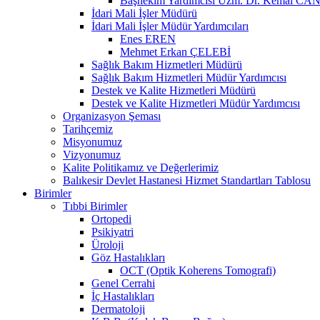
Başhekim Yardımcısı Uzm. Dr. Kemal CA
İdari Mali İşler Müdürü
İdari Mali İşler Müdür Yardımcıları
Enes EREN
Mehmet Erkan ÇELEBİ
Sağlık Bakım Hizmetleri Müdürü
Sağlık Bakım Hizmetleri Müdür Yardımcısı
Destek ve Kalite Hizmetleri Müdürü
Destek ve Kalite Hizmetleri Müdür Yardımcısı
Organizasyon Şeması
Tarihçemiz
Misyonumuz
Vizyonumuz
Kalite Politikamız ve Değerlerimiz
Balıkesir Devlet Hastanesi Hizmet Standartları Tablosu
Birimler
Tıbbi Birimler
Ortopedi
Psikiyatri
Üroloji
Göz Hastalıkları
OCT (Optik Koherens Tomografi)
Genel Cerrahi
İç Hastalıkları
Dermatoloji