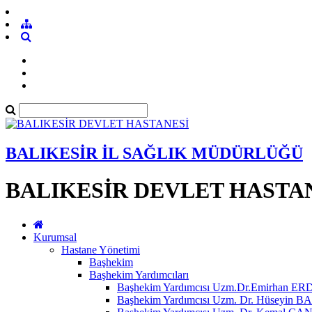
BALIKESİR İL SAĞLIK MÜDÜRLÜĞÜ
BALIKESİR DEVLET HASTA
Kurumsal
Hastane Yönetimi
Başhekim
Başhekim Yardımcıları
Başhekim Yardımcısı Uzm.Dr.Emirhan E
Başhekim Yardımcısı Uzm. Dr. Hüseyin