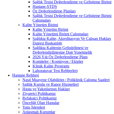
Sağlık Tesisi Değerlendirme ve Geliştirme Birimi
Hastane-STDS
Öz Değerlendirme Planları
Sağlık Tesisi Değerlendirme ve Geliştirme Birimi
Çalışmaları
Kalite Yönetim Birimi
Kalite Yönetim Birimi
Kalite Yönetimi Birimi Çalışmaları
Sağlıkta Kalite, Akreditasyon Ve Çalışan Hakları
Dairesi Başkanlığı
Sağlikta Kalitenin Gelistirilmesi ve
Değerlendirilmesine Dair Yonetmelik
2026 Yılı Öz Değerlendirme Planı
Komiteler / Komisyon / Ekipler
Klinik Kalite Programı
Laboratuvar Test Rehberleri
Hastane Rehberi
Nasıl Muayene Olabilirim / Poliklinik Çalışma Saatleri
Sağlık Kurulu ve Rapor Hizmetleri
Hasta ve Yakınlarının Hakları
Ziyaretçi Politikamız
Refakatçi Politikamız
Önceliği Olan Hastalar
Yatış İşlemleri
Anlaşmalı Kurumlar