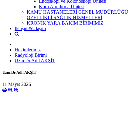
Endoskopi ve Kolonoskopi Ünitesi
Kbrn Arındırma Ünitesi
KAMU HASTANELERİ GENEL MÜDÜRLÜĞÜ
ÖZELLİKLİ SAĞLIK HİZMETLERİ
KRONİK YARA BAKIM BİRİMİMİZ
İletişim&Ulaşım
Hekimlerimiz
Radyoloji Birimi
Uzm.Dr.Adil AKŞİT
Uzm.Dr.Adil AKŞİT
11 Mayıs 2026