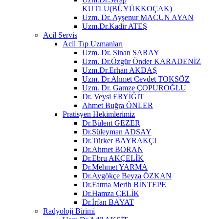
KUTLU(BÜYÜKKOÇAK)
Uzm. Dr. Ayşenur MACUN AYAN
Uzm.Dr.Kadir ATEŞ
Acil Servis
Acil Tıp Uzmanları
Uzm. Dr. Sinan SARAY
Uzm. Dr.Özgür Önder KARADENİZ
Uzm.Dr.Erhan AKDAŞ
Uzm. Dr.Ahmet Cevdet TOKSÖZ
Uzm. Dr. Gamze ÇOPUROĞLU
Dr. Veysi ERYİĞİT
Ahmet Buğra ÖNLER
Pratisyen Hekimlerimiz
Dr.Bülent GEZER
Dr.Süleyman ADSAY
Dr.Türker BAYRAKÇI
Dr.Ahmet BORAN
Dr.Ebru AKÇELİK
Dr.Mehmet YARMA
Dr.Aygökçe Beyza ÖZKAN
Dr.Fatma Merih BİNTEPE
Dr.Hamza ÇELİK
Dr.İrfan BAYAT
Radyoloji Birimi