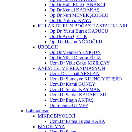
Op.Dr.Halil Rifat ÇANAKCI
Op.Dr.Kemal KARAKAŞ
Op.Dr.Nuri MENEKŞEOĞLU
Op.Dr. Yılmaz KAYA
KULAK BURUN BOĞAZ HASTALIKLARI
Op.Dr. Yusuf Burak KAPUCU
Op.Dr.Arzu ÇELİK
Op. Dr. Hakan AĞAOĞLU
ÜROLOJİ
Op.Dr.Mehmet YENİGÜN
Op.Dr.Nihat Devrim FİLİZ
Uzm.Dr.Yiğit Çağrı KIZILÇAY
ANESTEZİ VE REANİMASYON
Uzm. Dr. İsmail ARSLAN
Uzm.Dr.Sümeyye KILINÇ(YETİŞİR)
Uzm.Dr.Kamil GÜNEY
Uzm.Dr.Serdar KAYMAK
Uzm.Dr.Serdar KARAKUZU
Uzm.Dr.Engin AKTAŞ
Dr. Sinan GÜLMEZ
Laboratuvar
MİKROBİYOLOJİ
Uzm.Dr.Fatma Tuğba KARA
BİYOKİMYA
Uzm.Dr.Serap