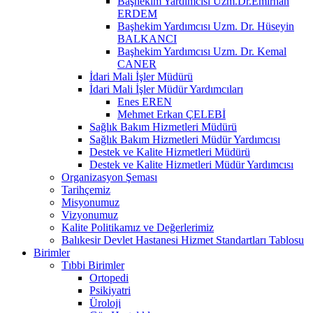
Başhekim Yardımcısı Uzm.Dr.Emirhan
ERDEM
Başhekim Yardımcısı Uzm. Dr. Hüseyin
BALKANCI
Başhekim Yardımcısı Uzm. Dr. Kemal
CANER
İdari Mali İşler Müdürü
İdari Mali İşler Müdür Yardımcıları
Enes EREN
Mehmet Erkan ÇELEBİ
Sağlık Bakım Hizmetleri Müdürü
Sağlık Bakım Hizmetleri Müdür Yardımcısı
Destek ve Kalite Hizmetleri Müdürü
Destek ve Kalite Hizmetleri Müdür Yardımcısı
Organizasyon Şeması
Tarihçemiz
Misyonumuz
Vizyonumuz
Kalite Politikamız ve Değerlerimiz
Balıkesir Devlet Hastanesi Hizmet Standartları Tablosu
Birimler
Tıbbi Birimler
Ortopedi
Psikiyatri
Üroloji