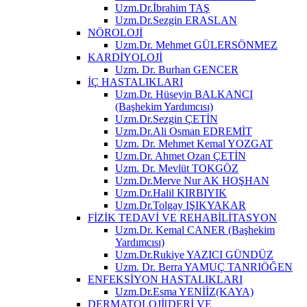
Uzm.Dr.İbrahim TAŞ
Uzm.Dr.Sezgin ERASLAN
NÖROLOJİ
Uzm.Dr. Mehmet GÜLERSÖNMEZ
KARDİYOLOJİ
Uzm. Dr. Burhan GENCER
İÇ HASTALIKLARI
Uzm.Dr. Hüseyin BALKANCI
(Başhekim Yardımcısı)
Uzm.Dr.Sezgin ÇETİN
Uzm.Dr.Ali Osman EDREMİT
Uzm. Dr. Mehmet Kemal YOZGAT
Uzm.Dr. Ahmet Ozan ÇETİN
Uzm. Dr. Mevlüt TOKGÖZ
Uzm.Dr.Merve Nur AK HOŞHAN
Uzm.Dr.Halil KIRBIYIK
Uzm.Dr.Tolgay IŞIKYAKAR
FİZİK TEDAVİ VE REHABİLİTASYON
Uzm.Dr. Kemal CANER (Başhekim
Yardımcısı)
Uzm.Dr.Rukiye YAZICI GÜNDÜZ
Uzm. Dr. Berra YAMUÇ TANRIÖĞEN
ENFEKSİYON HASTALIKLARI
Uzm.Dr.Esma YENİİZ(KAYA)
DERMATOLOJİ[DERİ VE