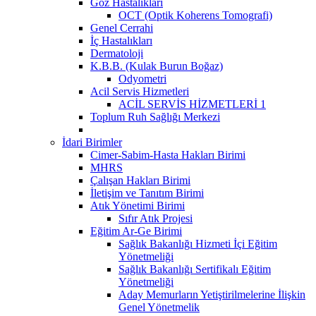
Göz Hastalıkları
OCT (Optik Koherens Tomografi)
Genel Cerrahi
İç Hastalıkları
Dermatoloji
K.B.B. (Kulak Burun Boğaz)
Odyometri
Acil Servis Hizmetleri
ACİL SERVİS HİZMETLERİ 1
Toplum Ruh Sağlığı Merkezi
İdari Birimler
Cimer-Sabim-Hasta Hakları Birimi
MHRS
Çalışan Hakları Birimi
İletişim ve Tanıtım Birimi
Atık Yönetimi Birimi
Sıfır Atık Projesi
Eğitim Ar-Ge Birimi
Sağlık Bakanlığı Hizmeti İçi Eğitim
Yönetmeliği
Sağlık Bakanlığı Sertifikalı Eğitim
Yönetmeliği
Aday Memurların Yetiştirilmelerine İlişkin
Genel Yönetmelik