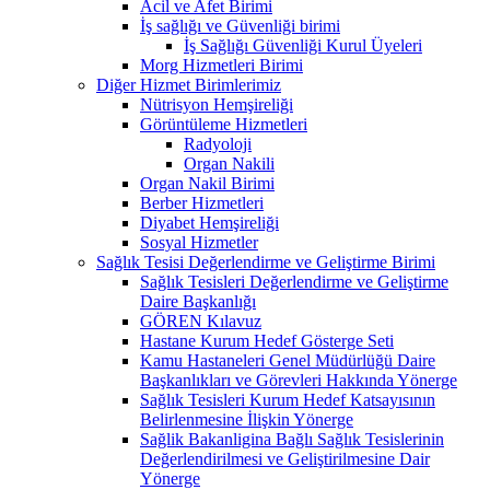
Acil ve Afet Birimi
İş sağlığı ve Güvenliği birimi
İş Sağlığı Güvenliği Kurul Üyeleri
Morg Hizmetleri Birimi
Diğer Hizmet Birimlerimiz
Nütrisyon Hemşireliği
Görüntüleme Hizmetleri
Radyoloji
Organ Nakili
Organ Nakil Birimi
Berber Hizmetleri
Diyabet Hemşireliği
Sosyal Hizmetler
Sağlık Tesisi Değerlendirme ve Geliştirme Birimi
Sağlık Tesisleri Değerlendirme ve Geliştirme
Daire Başkanlığı
GÖREN Kılavuz
Hastane Kurum Hedef Gösterge Seti
Kamu Hastaneleri Genel Müdürlüğü Daire
Başkanlıkları ve Görevleri Hakkında Yönerge
Sağlık Tesisleri Kurum Hedef Katsayısının
Belirlenmesine İlişkin Yönerge
Sağlik Bakanligina Bağlı Sağlık Tesislerinin
Değerlendirilmesi ve Geliştirilmesine Dair
Yönerge