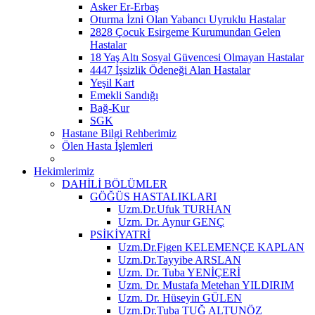
Asker Er-Erbaş
Oturma İzni Olan Yabancı Uyruklu Hastalar
2828 Çocuk Esirgeme Kurumundan Gelen
Hastalar
18 Yaş Altı Sosyal Güvencesi Olmayan Hastalar
4447 İşsizlik Ödeneği Alan Hastalar
Yeşil Kart
Emekli Sandığı
Bağ-Kur
SGK
Hastane Bilgi Rehberimiz
Ölen Hasta İşlemleri
Hekimlerimiz
DAHİLİ BÖLÜMLER
GÖĞÜS HASTALIKLARI
Uzm.Dr.Ufuk TURHAN
Uzm. Dr. Aynur GENÇ
PSİKİYATRİ
Uzm.Dr.Figen KELEMENÇE KAPLAN
Uzm.Dr.Tayyibe ARSLAN
Uzm. Dr. Tuba YENİÇERİ
Uzm. Dr. Mustafa Metehan YILDIRIM
Uzm. Dr. Hüseyin GÜLEN
Uzm.Dr.Tuba TUĞ ALTUNÖZ