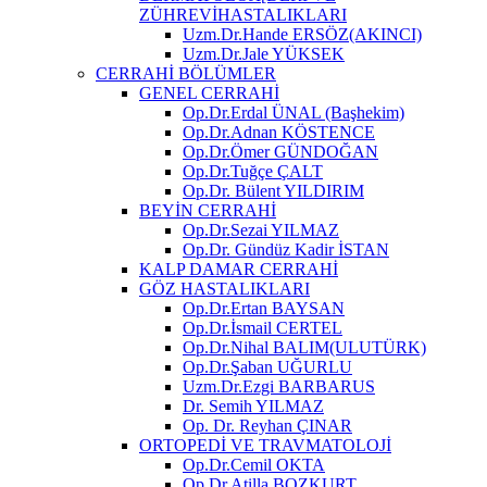
ZÜHREVİHASTALIKLARI
Uzm.Dr.Hande ERSÖZ(AKINCI)
Uzm.Dr.Jale YÜKSEK
CERRAHİ BÖLÜMLER
GENEL CERRAHİ
Op.Dr.Erdal ÜNAL (Başhekim)
Op.Dr.Adnan KÖSTENCE
Op.Dr.Ömer GÜNDOĞAN
Op.Dr.Tuğçe ÇALT
Op.Dr. Bülent YILDIRIM
BEYİN CERRAHİ
Op.Dr.Sezai YILMAZ
Op.Dr. Gündüz Kadir İSTAN
KALP DAMAR CERRAHİ
GÖZ HASTALIKLARI
Op.Dr.Ertan BAYSAN
Op.Dr.İsmail CERTEL
Op.Dr.Nihal BALIM(ULUTÜRK)
Op.Dr.Şaban UĞURLU
Uzm.Dr.Ezgi BARBARUS
Dr. Semih YILMAZ
Op. Dr. Reyhan ÇINAR
ORTOPEDİ VE TRAVMATOLOJİ
Op.Dr.Cemil OKTA
Op.Dr.Atilla BOZKURT