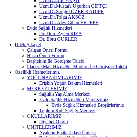
Uzm.Dr.Adil AKŞİT
Uzm.Dr.Mustafa Uğurhan ÇİFTÇİ
Uzm.Dr.Songül ÖZER KADİFE
Uzm.Dr.Tolga AKSÖZ
Uzm.Dr. Alev Cihan ERTEPE
Evde Sağlık Hizmetleri
Dr. Duru Ayten RIZA
Dr. Ebru GÜRLER
Dilek Şikayet
Çalışan Öneri Formu
Hasta Öneri Formu
Başhekim İle Görüşme Talebi
İdari ve Mali Hizmetler Müdürü İle Görüşme Talebi
Özellikli Hizmetlerimiz
YOĞUNBAKIMLARIMIZ
Erişkin Yoğun Bakım Hizmetleri
MERKEZLERİMİZ
Sağlıklı Yaş Alma Merkezi
Evde Sağlık Hizmetleri Merkezimiz
Evde Sağlık Hizmetleri Broşürlerimiz
Toplum Ruh Sağlığı Merkezi
OKULLARIMIZ
Diyabet Okulu
ÜNİTELERİMİZ
Ayaktan Fizik Tedavi Ünitesi